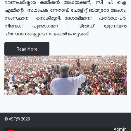
ഭരണപരിഷ്കാര കമ്മീഷൻ അധ്യക്ഷൻ, സി. പി. ഐ.
എമ്മിന്റെ സഥാപക നേതാവ്, പോളിറ്റ് ബ്യുറോ അംഗം,
സംസ്ഥാന സെക്രട്ടറി, ദേശാഭിമാനി പത്രാധിപർ,
നിരവധി പുരോഗമന - ട്രേഡ് യൂണിയൻ
പ്രസ്ഥാനങ്ങളുടെ നായകത്വം തുടങ്ങി
Read More
© VSF@ 2026
Admin