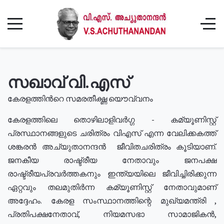
സഖാവ് വി.എസ്
കേരളത്തിൻറെ സമരതീക്ഷ്ണ യൌവ്വനം
കേരളത്തിലെ തൊഴിലാളിവർഗ്ഗ - കമ്യൂണിസ്റ്റ്
പ്രസ്ഥാനങ്ങളുടെ ചരിത്രം വിഎസ് എന്ന വേലിക്കകത്ത്
ശങ്കരൻ അച്യുതാനന്ദൻ ജീവിതചരിത്രം കൂടിയാണ്.
ജനകീയ രാഷ്ട്രീയ നേതാവും ജനപക്ഷ
രാഷ്ട്രീയപ്രവർത്തകനും ഇന്ത്യയിലെ ജീവിച്ചിരിക്കുന്ന
ഏറ്റവും തലമുതിർന്ന കമ്യൂണിസ്റ്റ് നേതാവുമാണ്
അദ്ദേഹം. കേരള സംസ്ഥാനത്തിന്റെ മുഖ്യമന്ത്രി ,
പ്രതിപക്ഷനേതാവ്, നിയമസഭാ സാമാജികൻ,