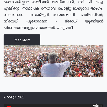
ഭരണപരിഷ്കാര കമ്മീഷൻ അധ്യക്ഷൻ, സി. പി. ഐ.
എമ്മിന്റെ സഥാപക നേതാവ്, പോളിറ്റ് ബ്യുറോ അംഗം,
സംസ്ഥാന സെക്രട്ടറി, ദേശാഭിമാനി പത്രാധിപർ,
നിരവധി പുരോഗമന - ട്രേഡ് യൂണിയൻ
പ്രസ്ഥാനങ്ങളുടെ നായകത്വം തുടങ്ങി
Read More
© VSF@ 2026
Admin