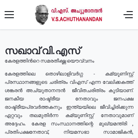
സഖാവ് വി.എസ്
കേരളത്തിൻറെ സമരതീക്ഷ്ണ യൌവ്വനം
കേരളത്തിലെ തൊഴിലാളിവർഗ്ഗ - കമ്യൂണിസ്റ്റ്
പ്രസ്ഥാനങ്ങളുടെ ചരിത്രം വിഎസ് എന്ന വേലിക്കകത്ത്
ശങ്കരൻ അച്യുതാനന്ദൻ ജീവിതചരിത്രം കൂടിയാണ്.
ജനകീയ രാഷ്ട്രീയ നേതാവും ജനപക്ഷ
രാഷ്ട്രീയപ്രവർത്തകനും ഇന്ത്യയിലെ ജീവിച്ചിരിക്കുന്ന
ഏറ്റവും തലമുതിർന്ന കമ്യൂണിസ്റ്റ് നേതാവുമാണ്
അദ്ദേഹം. കേരള സംസ്ഥാനത്തിന്റെ മുഖ്യമന്ത്രി ,
പ്രതിപക്ഷനേതാവ്, നിയമസഭാ സാമാജികൻ,