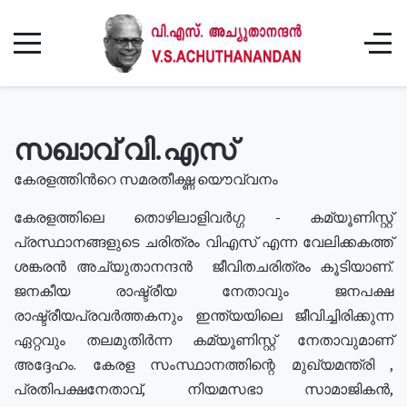
സഖാവ് വി.എസ്
കേരളത്തിൻറെ സമരതീക്ഷ്ണ യൌവ്വനം
കേരളത്തിലെ തൊഴിലാളിവർഗ്ഗ - കമ്യൂണിസ്റ്റ്
പ്രസ്ഥാനങ്ങളുടെ ചരിത്രം വിഎസ് എന്ന വേലിക്കകത്ത്
ശങ്കരൻ അച്യുതാനന്ദൻ ജീവിതചരിത്രം കൂടിയാണ്.
ജനകീയ രാഷ്ട്രീയ നേതാവും ജനപക്ഷ
രാഷ്ട്രീയപ്രവർത്തകനും ഇന്ത്യയിലെ ജീവിച്ചിരിക്കുന്ന
ഏറ്റവും തലമുതിർന്ന കമ്യൂണിസ്റ്റ് നേതാവുമാണ്
അദ്ദേഹം. കേരള സംസ്ഥാനത്തിന്റെ മുഖ്യമന്ത്രി ,
പ്രതിപക്ഷനേതാവ്, നിയമസഭാ സാമാജികൻ,