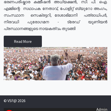
ഭരണപരിഷ്കാര കമ്മീഷൻ അധ്യക്ഷൻ, സി. പി. ഐ.
എമ്മിന്റെ സഥാപക നേതാവ്, പോളിറ്റ് ബ്യുറോ അംഗം,
സംസ്ഥാന സെക്രട്ടറി, ദേശാഭിമാനി പത്രാധിപർ,
നിരവധി പുരോഗമന - ട്രേഡ് യൂണിയൻ
പ്രസ്ഥാനങ്ങളുടെ നായകത്വം തുടങ്ങി
Read More
© VSF@ 2026
Admin