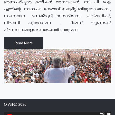
ഭരണപരിഷ്കാര കമ്മീഷൻ അധ്യക്ഷൻ, സി. പി. ഐ.
എമ്മിന്റെ സഥാപക നേതാവ്, പോളിറ്റ് ബ്യുറോ അംഗം,
സംസ്ഥാന സെക്രട്ടറി, ദേശാഭിമാനി പത്രാധിപർ,
നിരവധി പുരോഗമന - ട്രേഡ് യൂണിയൻ
പ്രസ്ഥാനങ്ങളുടെ നായകത്വം തുടങ്ങി
Read More
© VSF@ 2026
Admin