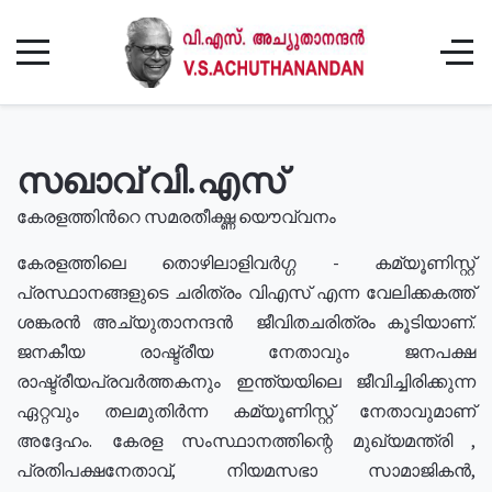
സഖാവ് വി.എസ്
കേരളത്തിൻറെ സമരതീക്ഷ്ണ യൌവ്വനം
കേരളത്തിലെ തൊഴിലാളിവർഗ്ഗ - കമ്യൂണിസ്റ്റ്
പ്രസ്ഥാനങ്ങളുടെ ചരിത്രം വിഎസ് എന്ന വേലിക്കകത്ത്
ശങ്കരൻ അച്യുതാനന്ദൻ ജീവിതചരിത്രം കൂടിയാണ്.
ജനകീയ രാഷ്ട്രീയ നേതാവും ജനപക്ഷ
രാഷ്ട്രീയപ്രവർത്തകനും ഇന്ത്യയിലെ ജീവിച്ചിരിക്കുന്ന
ഏറ്റവും തലമുതിർന്ന കമ്യൂണിസ്റ്റ് നേതാവുമാണ്
അദ്ദേഹം. കേരള സംസ്ഥാനത്തിന്റെ മുഖ്യമന്ത്രി ,
പ്രതിപക്ഷനേതാവ്, നിയമസഭാ സാമാജികൻ,