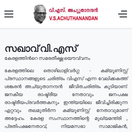
സഖാവ് വി.എസ്
കേരളത്തിൻറെ സമരതീക്ഷ്ണ യൌവ്വനം
കേരളത്തിലെ തൊഴിലാളിവർഗ്ഗ - കമ്യൂണിസ്റ്റ്
പ്രസ്ഥാനങ്ങളുടെ ചരിത്രം വിഎസ് എന്ന വേലിക്കകത്ത്
ശങ്കരൻ അച്യുതാനന്ദൻ ജീവിതചരിത്രം കൂടിയാണ്.
ജനകീയ രാഷ്ട്രീയ നേതാവും ജനപക്ഷ
രാഷ്ട്രീയപ്രവർത്തകനും ഇന്ത്യയിലെ ജീവിച്ചിരിക്കുന്ന
ഏറ്റവും തലമുതിർന്ന കമ്യൂണിസ്റ്റ് നേതാവുമാണ്
അദ്ദേഹം. കേരള സംസ്ഥാനത്തിന്റെ മുഖ്യമന്ത്രി ,
പ്രതിപക്ഷനേതാവ്, നിയമസഭാ സാമാജികൻ,