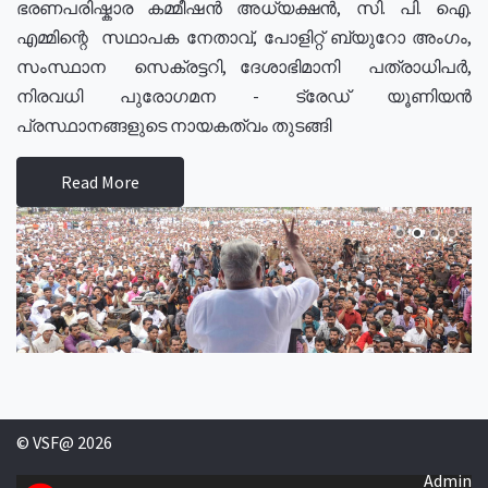
ഭരണപരിഷ്കാര കമ്മീഷൻ അധ്യക്ഷൻ, സി. പി. ഐ.
എമ്മിന്റെ സഥാപക നേതാവ്, പോളിറ്റ് ബ്യുറോ അംഗം,
സംസ്ഥാന സെക്രട്ടറി, ദേശാഭിമാനി പത്രാധിപർ,
നിരവധി പുരോഗമന - ട്രേഡ് യൂണിയൻ
പ്രസ്ഥാനങ്ങളുടെ നായകത്വം തുടങ്ങി
Read More
© VSF@ 2026
Admin