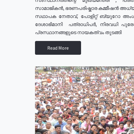
സാമാജികൻ, ഭരണപരിഷ്കാര കമ്മീഷൻ അധ്യക്
സഥാപക നേതാവ്, പോളിറ്റ് ബ്യുറോ അംഗ
ദേശാഭിമാനി പത്രാധിപർ, നിരവധി പു
പ്രസ്ഥാനങ്ങളുടെ നായകത്വം തുടങ്ങി
Read More