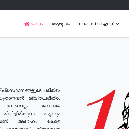
ഹോം
ആമുഖം
സഖാവ് വിഎസ്
് പ്രസ്ഥാനങ്ങളുടെ ചരിത്രം
യുതാനന്ദൻ ജീവിതചരിത്രം
യ നേതാവും ജനപക്ഷ
വിച്ചിരിക്കുന്ന ഏറ്റവും
ുമാണ് അദ്ദേഹം. കേരള
രതിപക്ഷനേതാവ്, നിയമസഭാ