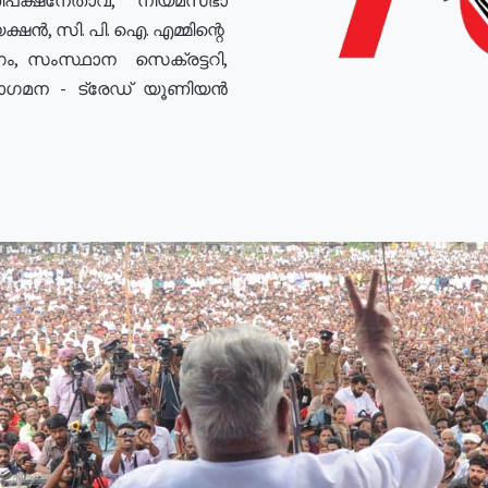
ഷൻ, സി. പി. ഐ. എമ്മിന്റെ
ം, സംസ്ഥാന സെക്രട്ടറി,
രോഗമന - ട്രേഡ് യൂണിയൻ