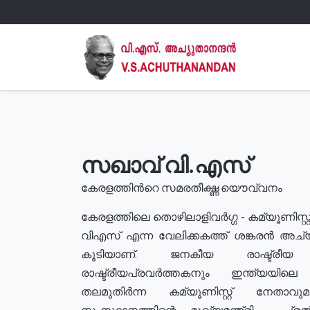
സഖാവ് വി.എസ്
കേരളത്തിൻറെ സമരതീക്ഷ്ണ യൌവ്വനം
കേരളത്തിലെ തൊഴിലാളിവർഗ്ഗ - കമ്യൂണിസ്റ്റ
വിഎസ് എന്ന വേലിക്കകത്ത് ശങ്കരൻ അച്
കൂടിയാണ്. ജനകീയ രാഷ്ട്രീ
രാഷ്ട്രീയപ്രവർത്തകനും ഇന്ത്യയിലെ ജീ
തലമുതിർന്ന കമ്യൂണിസ്റ്റ് നേതാവ
സംസ്ഥാനത്തിന്റെ മുഖ്യമന്ത്രി , പ്