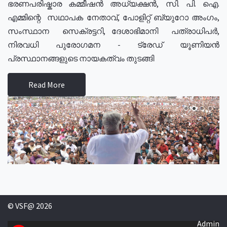
ഭരണപരിഷ്കാര കമ്മീഷൻ അധ്യക്ഷൻ, സി. പി. ഐ.
എമ്മിന്റെ സഥാപക നേതാവ്, പോളിറ്റ് ബ്യുറോ അംഗം,
സംസ്ഥാന സെക്രട്ടറി, ദേശാഭിമാനി പത്രാധിപർ,
നിരവധി പുരോഗമന - ട്രേഡ് യൂണിയൻ
പ്രസ്ഥാനങ്ങളുടെ നായകത്വം തുടങ്ങി
Read More
© VSF@ 2026
Admin