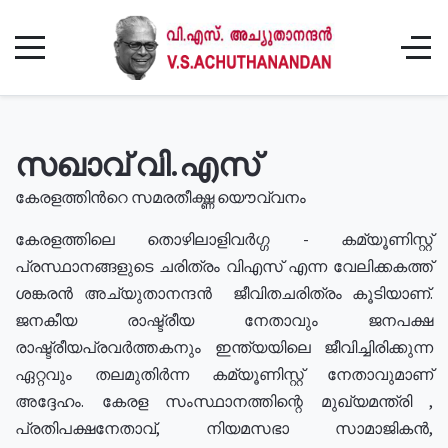
സഖാവ് വി.എസ്
കേരളത്തിൻറെ സമരതീക്ഷ്ണ യൌവ്വനം
കേരളത്തിലെ തൊഴിലാളിവർഗ്ഗ - കമ്യൂണിസ്റ്റ്
പ്രസ്ഥാനങ്ങളുടെ ചരിത്രം വിഎസ് എന്ന വേലിക്കകത്ത്
ശങ്കരൻ അച്യുതാനന്ദൻ ജീവിതചരിത്രം കൂടിയാണ്.
ജനകീയ രാഷ്ട്രീയ നേതാവും ജനപക്ഷ
രാഷ്ട്രീയപ്രവർത്തകനും ഇന്ത്യയിലെ ജീവിച്ചിരിക്കുന്ന
ഏറ്റവും തലമുതിർന്ന കമ്യൂണിസ്റ്റ് നേതാവുമാണ്
അദ്ദേഹം. കേരള സംസ്ഥാനത്തിന്റെ മുഖ്യമന്ത്രി ,
പ്രതിപക്ഷനേതാവ്, നിയമസഭാ സാമാജികൻ,