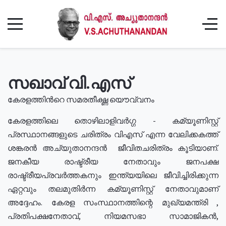
സഖാവ് വി.എസ്
കേരളത്തിൻറെ സമരതീക്ഷ്ണ യൌവ്വനം
കേരളത്തിലെ തൊഴിലാളിവർഗ്ഗ - കമ്യൂണിസ്റ്റ്
പ്രസ്ഥാനങ്ങളുടെ ചരിത്രം വിഎസ് എന്ന വേലിക്കകത്ത്
ശങ്കരൻ അച്യുതാനന്ദൻ ജീവിതചരിത്രം കൂടിയാണ്.
ജനകീയ രാഷ്ട്രീയ നേതാവും ജനപക്ഷ
രാഷ്ട്രീയപ്രവർത്തകനും ഇന്ത്യയിലെ ജീവിച്ചിരിക്കുന്ന
ഏറ്റവും തലമുതിർന്ന കമ്യൂണിസ്റ്റ് നേതാവുമാണ്
അദ്ദേഹം. കേരള സംസ്ഥാനത്തിന്റെ മുഖ്യമന്ത്രി ,
പ്രതിപക്ഷനേതാവ്, നിയമസഭാ സാമാജികൻ,