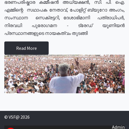
ഭരണപരിഷ്കാര കമ്മീഷൻ അധ്യക്ഷൻ, സി. പി. ഐ.
എമ്മിന്റെ സഥാപക നേതാവ്, പോളിറ്റ് ബ്യുറോ അംഗം,
സംസ്ഥാന സെക്രട്ടറി, ദേശാഭിമാനി പത്രാധിപർ,
നിരവധി പുരോഗമന - ട്രേഡ് യൂണിയൻ
പ്രസ്ഥാനങ്ങളുടെ നായകത്വം തുടങ്ങി
Read More
© VSF@ 2026
Admin