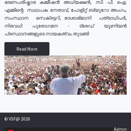
ഭരണപരിഷ്കാര കമ്മീഷൻ അധ്യക്ഷൻ, സി. പി. ഐ.
എമ്മിന്റെ സഥാപക നേതാവ്, പോളിറ്റ് ബ്യുറോ അംഗം,
സംസ്ഥാന സെക്രട്ടറി, ദേശാഭിമാനി പത്രാധിപർ,
നിരവധി പുരോഗമന - ട്രേഡ് യൂണിയൻ
പ്രസ്ഥാനങ്ങളുടെ നായകത്വം തുടങ്ങി
Read More
© VSF@ 2026
Admin