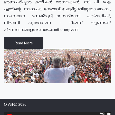
ഭരണപരിഷ്കാര കമ്മീഷൻ അധ്യക്ഷൻ, സി. പി. ഐ.
എമ്മിന്റെ സഥാപക നേതാവ്, പോളിറ്റ് ബ്യുറോ അംഗം,
സംസ്ഥാന സെക്രട്ടറി, ദേശാഭിമാനി പത്രാധിപർ,
നിരവധി പുരോഗമന - ട്രേഡ് യൂണിയൻ
പ്രസ്ഥാനങ്ങളുടെ നായകത്വം തുടങ്ങി
Read More
© VSF@ 2026
Admin