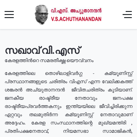
സഖാവ് വി.എസ്
കേരളത്തിൻറെ സമരതീക്ഷ്ണ യൌവ്വനം
കേരളത്തിലെ തൊഴിലാളിവർഗ്ഗ - കമ്യൂണിസ്റ്റ്
പ്രസ്ഥാനങ്ങളുടെ ചരിത്രം വിഎസ് എന്ന വേലിക്കകത്ത്
ശങ്കരൻ അച്യുതാനന്ദൻ ജീവിതചരിത്രം കൂടിയാണ്.
ജനകീയ രാഷ്ട്രീയ നേതാവും ജനപക്ഷ
രാഷ്ട്രീയപ്രവർത്തകനും ഇന്ത്യയിലെ ജീവിച്ചിരിക്കുന്ന
ഏറ്റവും തലമുതിർന്ന കമ്യൂണിസ്റ്റ് നേതാവുമാണ്
അദ്ദേഹം. കേരള സംസ്ഥാനത്തിന്റെ മുഖ്യമന്ത്രി ,
പ്രതിപക്ഷനേതാവ്, നിയമസഭാ സാമാജികൻ,