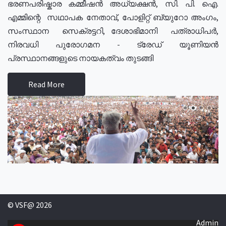
ഭരണപരിഷ്കാര കമ്മീഷൻ അധ്യക്ഷൻ, സി. പി. ഐ.
എമ്മിന്റെ സഥാപക നേതാവ്, പോളിറ്റ് ബ്യുറോ അംഗം,
സംസ്ഥാന സെക്രട്ടറി, ദേശാഭിമാനി പത്രാധിപർ,
നിരവധി പുരോഗമന - ട്രേഡ് യൂണിയൻ
പ്രസ്ഥാനങ്ങളുടെ നായകത്വം തുടങ്ങി
Read More
© VSF@ 2026
Admin