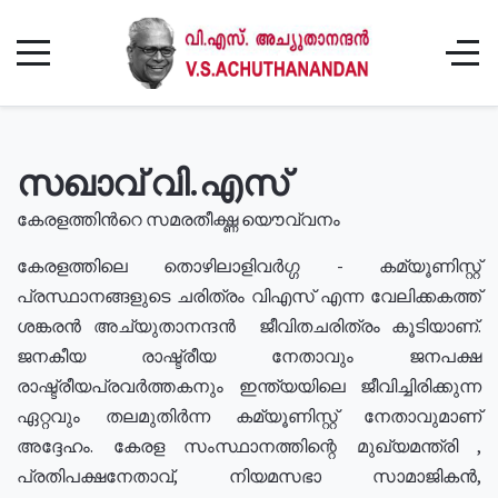
സഖാവ് വി.എസ്
കേരളത്തിൻറെ സമരതീക്ഷ്ണ യൌവ്വനം
കേരളത്തിലെ തൊഴിലാളിവർഗ്ഗ - കമ്യൂണിസ്റ്റ്
പ്രസ്ഥാനങ്ങളുടെ ചരിത്രം വിഎസ് എന്ന വേലിക്കകത്ത്
ശങ്കരൻ അച്യുതാനന്ദൻ ജീവിതചരിത്രം കൂടിയാണ്.
ജനകീയ രാഷ്ട്രീയ നേതാവും ജനപക്ഷ
രാഷ്ട്രീയപ്രവർത്തകനും ഇന്ത്യയിലെ ജീവിച്ചിരിക്കുന്ന
ഏറ്റവും തലമുതിർന്ന കമ്യൂണിസ്റ്റ് നേതാവുമാണ്
അദ്ദേഹം. കേരള സംസ്ഥാനത്തിന്റെ മുഖ്യമന്ത്രി ,
പ്രതിപക്ഷനേതാവ്, നിയമസഭാ സാമാജികൻ,