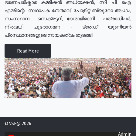
ഭരണപരിഷ്കാര കമ്മീഷൻ അധ്യക്ഷൻ, സി. പി. ഐ.
എമ്മിന്റെ സഥാപക നേതാവ്, പോളിറ്റ് ബ്യുറോ അംഗം,
സംസ്ഥാന സെക്രട്ടറി, ദേശാഭിമാനി പത്രാധിപർ,
നിരവധി പുരോഗമന - ട്രേഡ് യൂണിയൻ
പ്രസ്ഥാനങ്ങളുടെ നായകത്വം തുടങ്ങി
Read More
© VSF@ 2026
Admin