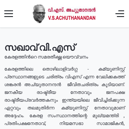
സഖാവ് വി.എസ്
കേരളത്തിൻറെ സമരതീക്ഷ്ണ യൌവ്വനം
കേരളത്തിലെ തൊഴിലാളിവർഗ്ഗ - കമ്യൂണിസ്റ്റ്
പ്രസ്ഥാനങ്ങളുടെ ചരിത്രം വിഎസ് എന്ന വേലിക്കകത്ത്
ശങ്കരൻ അച്യുതാനന്ദൻ ജീവിതചരിത്രം കൂടിയാണ്.
ജനകീയ രാഷ്ട്രീയ നേതാവും ജനപക്ഷ
രാഷ്ട്രീയപ്രവർത്തകനും ഇന്ത്യയിലെ ജീവിച്ചിരിക്കുന്ന
ഏറ്റവും തലമുതിർന്ന കമ്യൂണിസ്റ്റ് നേതാവുമാണ്
അദ്ദേഹം. കേരള സംസ്ഥാനത്തിന്റെ മുഖ്യമന്ത്രി ,
പ്രതിപക്ഷനേതാവ്, നിയമസഭാ സാമാജികൻ,