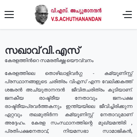
സഖാവ് വി.എസ്
കേരളത്തിൻറെ സമരതീക്ഷ്ണ യൌവ്വനം
കേരളത്തിലെ തൊഴിലാളിവർഗ്ഗ - കമ്യൂണിസ്റ്റ്
പ്രസ്ഥാനങ്ങളുടെ ചരിത്രം വിഎസ് എന്ന വേലിക്കകത്ത്
ശങ്കരൻ അച്യുതാനന്ദൻ ജീവിതചരിത്രം കൂടിയാണ്.
ജനകീയ രാഷ്ട്രീയ നേതാവും ജനപക്ഷ
രാഷ്ട്രീയപ്രവർത്തകനും ഇന്ത്യയിലെ ജീവിച്ചിരിക്കുന്ന
ഏറ്റവും തലമുതിർന്ന കമ്യൂണിസ്റ്റ് നേതാവുമാണ്
അദ്ദേഹം. കേരള സംസ്ഥാനത്തിന്റെ മുഖ്യമന്ത്രി ,
പ്രതിപക്ഷനേതാവ്, നിയമസഭാ സാമാജികൻ,