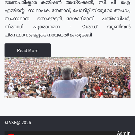
ഭരണപരിഷ്കാര കമ്മീഷൻ അധ്യക്ഷൻ, സി. പി. ഐ.
എമ്മിന്റെ സഥാപക നേതാവ്, പോളിറ്റ് ബ്യുറോ അംഗം,
സംസ്ഥാന സെക്രട്ടറി, ദേശാഭിമാനി പത്രാധിപർ,
നിരവധി പുരോഗമന - ട്രേഡ് യൂണിയൻ
പ്രസ്ഥാനങ്ങളുടെ നായകത്വം തുടങ്ങി
Read More
© VSF@ 2026
Admin