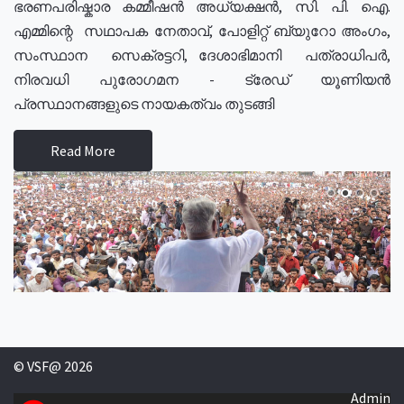
ഭരണപരിഷ്കാര കമ്മീഷൻ അധ്യക്ഷൻ, സി. പി. ഐ.
എമ്മിന്റെ സഥാപക നേതാവ്, പോളിറ്റ് ബ്യുറോ അംഗം,
സംസ്ഥാന സെക്രട്ടറി, ദേശാഭിമാനി പത്രാധിപർ,
നിരവധി പുരോഗമന - ട്രേഡ് യൂണിയൻ
പ്രസ്ഥാനങ്ങളുടെ നായകത്വം തുടങ്ങി
Read More
© VSF@ 2026
Admin