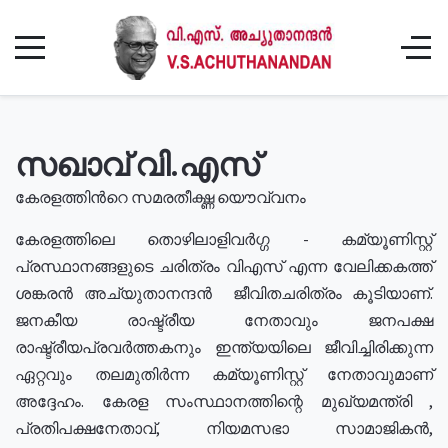
സഖാവ് വി.എസ്
കേരളത്തിൻറെ സമരതീക്ഷ്ണ യൌവ്വനം
കേരളത്തിലെ തൊഴിലാളിവർഗ്ഗ - കമ്യൂണിസ്റ്റ്
പ്രസ്ഥാനങ്ങളുടെ ചരിത്രം വിഎസ് എന്ന വേലിക്കകത്ത്
ശങ്കരൻ അച്യുതാനന്ദൻ ജീവിതചരിത്രം കൂടിയാണ്.
ജനകീയ രാഷ്ട്രീയ നേതാവും ജനപക്ഷ
രാഷ്ട്രീയപ്രവർത്തകനും ഇന്ത്യയിലെ ജീവിച്ചിരിക്കുന്ന
ഏറ്റവും തലമുതിർന്ന കമ്യൂണിസ്റ്റ് നേതാവുമാണ്
അദ്ദേഹം. കേരള സംസ്ഥാനത്തിന്റെ മുഖ്യമന്ത്രി ,
പ്രതിപക്ഷനേതാവ്, നിയമസഭാ സാമാജികൻ,