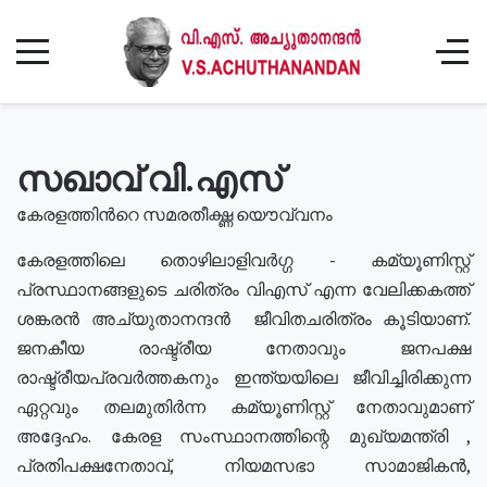
സഖാവ് വി.എസ്
കേരളത്തിൻറെ സമരതീക്ഷ്ണ യൌവ്വനം
കേരളത്തിലെ തൊഴിലാളിവർഗ്ഗ - കമ്യൂണിസ്റ്റ്
പ്രസ്ഥാനങ്ങളുടെ ചരിത്രം വിഎസ് എന്ന വേലിക്കകത്ത്
ശങ്കരൻ അച്യുതാനന്ദൻ ജീവിതചരിത്രം കൂടിയാണ്.
ജനകീയ രാഷ്ട്രീയ നേതാവും ജനപക്ഷ
രാഷ്ട്രീയപ്രവർത്തകനും ഇന്ത്യയിലെ ജീവിച്ചിരിക്കുന്ന
ഏറ്റവും തലമുതിർന്ന കമ്യൂണിസ്റ്റ് നേതാവുമാണ്
അദ്ദേഹം. കേരള സംസ്ഥാനത്തിന്റെ മുഖ്യമന്ത്രി ,
പ്രതിപക്ഷനേതാവ്, നിയമസഭാ സാമാജികൻ,