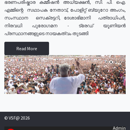
ഭരണപരിഷ്കാര കമ്മീഷൻ അധ്യക്ഷൻ, സി. പി. ഐ.
എമ്മിന്റെ സഥാപക നേതാവ്, പോളിറ്റ് ബ്യുറോ അംഗം,
സംസ്ഥാന സെക്രട്ടറി, ദേശാഭിമാനി പത്രാധിപർ,
നിരവധി പുരോഗമന - ട്രേഡ് യൂണിയൻ
പ്രസ്ഥാനങ്ങളുടെ നായകത്വം തുടങ്ങി
Read More
© VSF@ 2026
Admin