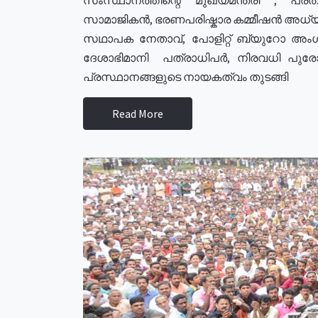
സാമാജികൻ, ഭരണപരിഷ്കാര കമ്മീഷൻ അധ്യക്
സഥാപക നേതാവ്, പോളിറ്റ് ബ്യുറോ അംഗ
ദേശാഭിമാനി പത്രാധിപർ, നിരവധി പു
പ്രസ്ഥാനങ്ങളുടെ നായകത്വം തുടങ്ങി
Read More