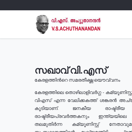
സഖാവ് വി.എസ്
കേരളത്തിൻറെ സമരതീക്ഷ്ണ യൌവ്വനം
കേരളത്തിലെ തൊഴിലാളിവർഗ്ഗ - കമ്യൂണിസ്റ്റ
വിഎസ് എന്ന വേലിക്കകത്ത് ശങ്കരൻ അച്
കൂടിയാണ്. ജനകീയ രാഷ്ട്രീ
രാഷ്ട്രീയപ്രവർത്തകനും ഇന്ത്യയിലെ ജീ
തലമുതിർന്ന കമ്യൂണിസ്റ്റ് നേതാവ
സംസ്ഥാനത്തിന്റെ മുഖ്യമന്ത്രി , പ്