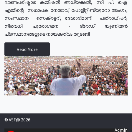
ഭരണപരിഷ്കാര കമ്മീഷൻ അധ്യക്ഷൻ, സി. പി. ഐ.
എമ്മിന്റെ സഥാപക നേതാവ്, പോളിറ്റ് ബ്യുറോ അംഗം,
സംസ്ഥാന സെക്രട്ടറി, ദേശാഭിമാനി പത്രാധിപർ,
നിരവധി പുരോഗമന - ട്രേഡ് യൂണിയൻ
പ്രസ്ഥാനങ്ങളുടെ നായകത്വം തുടങ്ങി
Read More
© VSF@ 2026
Admin