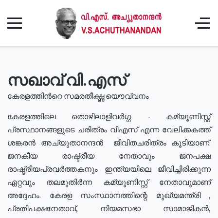
സഖാവ് വി.എസ്
കേരളത്തിൻറെ സമരതീക്ഷ്ണ യൌവ്വനം
കേരളത്തിലെ തൊഴിലാളിവർഗ്ഗ - കമ്യൂണിസ്റ്റ്
പ്രസ്ഥാനങ്ങളുടെ ചരിത്രം വിഎസ് എന്ന വേലിക്കകത്ത്
ശങ്കരൻ അച്യുതാനന്ദൻ ജീവിതചരിത്രം കൂടിയാണ്.
ജനകീയ രാഷ്ട്രീയ നേതാവും ജനപക്ഷ
രാഷ്ട്രീയപ്രവർത്തകനും ഇന്ത്യയിലെ ജീവിച്ചിരിക്കുന്ന
ഏറ്റവും തലമുതിർന്ന കമ്യൂണിസ്റ്റ് നേതാവുമാണ്
അദ്ദേഹം. കേരള സംസ്ഥാനത്തിന്റെ മുഖ്യമന്ത്രി ,
പ്രതിപക്ഷനേതാവ്, നിയമസഭാ സാമാജികൻ,