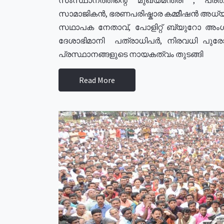
സാമാജികൻ, ഭരണപരിഷ്കാര കമ്മീഷൻ അധ്യക്
സഥാപക നേതാവ്, പോളിറ്റ് ബ്യുറോ അംഗ
ദേശാഭിമാനി പത്രാധിപർ, നിരവധി പു
പ്രസ്ഥാനങ്ങളുടെ നായകത്വം തുടങ്ങി
Read More