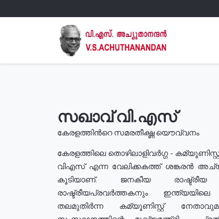
സഖാവ് വി.എസ്
കേരളത്തിൻറെ സമരതീക്ഷ്ണ യൌവ്വനം
കേരളത്തിലെ തൊഴിലാളിവർഗ്ഗ - കമ്യൂണിസ്റ്റ
വിഎസ് എന്ന വേലിക്കകത്ത് ശങ്കരൻ അച്
കൂടിയാണ്. ജനകീയ രാഷ്ട്രീ
രാഷ്ട്രീയപ്രവർത്തകനും ഇന്ത്യയിലെ ജീ
തലമുതിർന്ന കമ്യൂണിസ്റ്റ് നേതാവ
സംസ്ഥാനത്തിന്റെ മുഖ്യമന്ത്രി , പ്