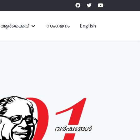
ആർക്കൈവ്
സംഗമനം
English