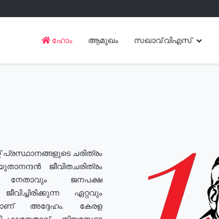
ഹോം
ആമുഖം
സഖാവ് വിഎസ്
് പ്രസ്ഥാനങ്ങളുടെ ചരിത്രം
യുതാനന്ദൻ ജീവിതചരിത്രം
യ നേതാവും ജനപക്ഷ
വിച്ചിരിക്കുന്ന ഏറ്റവും
ുമാണ് അദ്ദേഹം. കേരള
രതിപക്ഷനേതാവ്, നിയമസഭാ