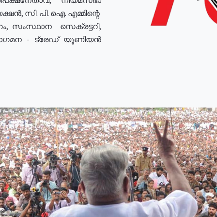
ഷൻ, സി. പി. ഐ. എമ്മിന്റെ
ം, സംസ്ഥാന സെക്രട്ടറി,
രോഗമന - ട്രേഡ് യൂണിയൻ