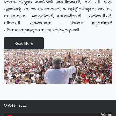
ഭരണപരിഷ്കാര കമ്മീഷൻ അധ്യക്ഷൻ, സി. പി. ഐ.
എമ്മിന്റെ സഥാപക നേതാവ്, പോളിറ്റ് ബ്യുറോ അംഗം,
സംസ്ഥാന സെക്രട്ടറി, ദേശാഭിമാനി പത്രാധിപർ,
നിരവധി പുരോഗമന - ട്രേഡ് യൂണിയൻ
പ്രസ്ഥാനങ്ങളുടെ നായകത്വം തുടങ്ങി
Read More
© VSF@ 2026
Admin