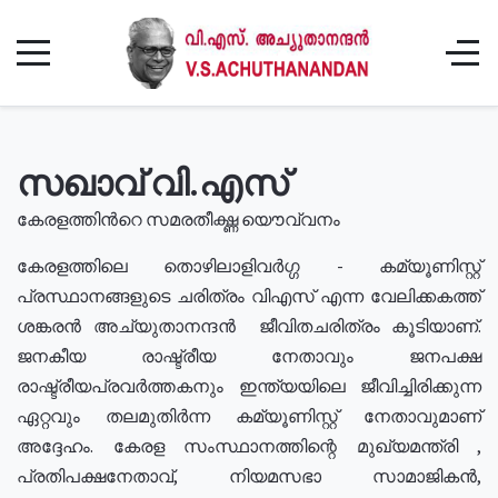
സഖാവ് വി.എസ്
കേരളത്തിൻറെ സമരതീക്ഷ്ണ യൌവ്വനം
കേരളത്തിലെ തൊഴിലാളിവർഗ്ഗ - കമ്യൂണിസ്റ്റ്
പ്രസ്ഥാനങ്ങളുടെ ചരിത്രം വിഎസ് എന്ന വേലിക്കകത്ത്
ശങ്കരൻ അച്യുതാനന്ദൻ ജീവിതചരിത്രം കൂടിയാണ്.
ജനകീയ രാഷ്ട്രീയ നേതാവും ജനപക്ഷ
രാഷ്ട്രീയപ്രവർത്തകനും ഇന്ത്യയിലെ ജീവിച്ചിരിക്കുന്ന
ഏറ്റവും തലമുതിർന്ന കമ്യൂണിസ്റ്റ് നേതാവുമാണ്
അദ്ദേഹം. കേരള സംസ്ഥാനത്തിന്റെ മുഖ്യമന്ത്രി ,
പ്രതിപക്ഷനേതാവ്, നിയമസഭാ സാമാജികൻ,