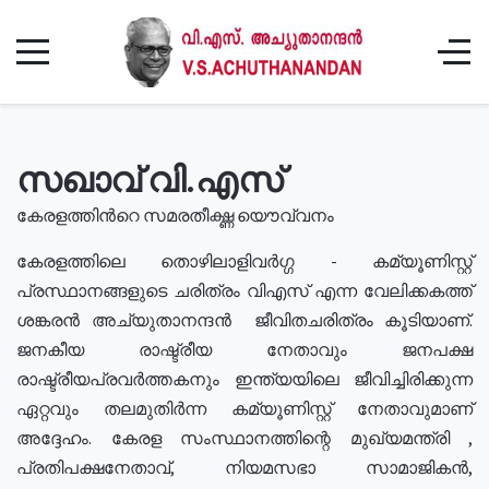
സഖാവ് വി.എസ്
കേരളത്തിൻറെ സമരതീക്ഷ്ണ യൌവ്വനം
കേരളത്തിലെ തൊഴിലാളിവർഗ്ഗ - കമ്യൂണിസ്റ്റ്
പ്രസ്ഥാനങ്ങളുടെ ചരിത്രം വിഎസ് എന്ന വേലിക്കകത്ത്
ശങ്കരൻ അച്യുതാനന്ദൻ ജീവിതചരിത്രം കൂടിയാണ്.
ജനകീയ രാഷ്ട്രീയ നേതാവും ജനപക്ഷ
രാഷ്ട്രീയപ്രവർത്തകനും ഇന്ത്യയിലെ ജീവിച്ചിരിക്കുന്ന
ഏറ്റവും തലമുതിർന്ന കമ്യൂണിസ്റ്റ് നേതാവുമാണ്
അദ്ദേഹം. കേരള സംസ്ഥാനത്തിന്റെ മുഖ്യമന്ത്രി ,
പ്രതിപക്ഷനേതാവ്, നിയമസഭാ സാമാജികൻ,