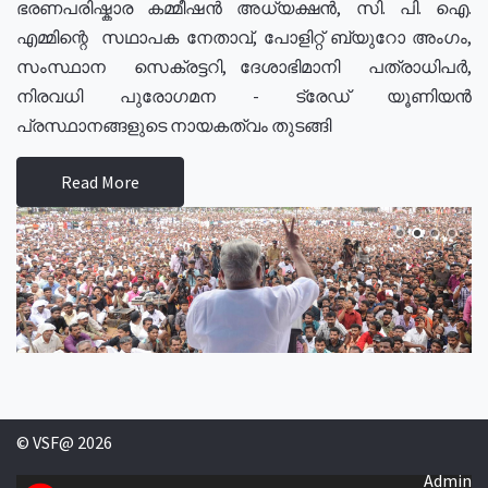
ഭരണപരിഷ്കാര കമ്മീഷൻ അധ്യക്ഷൻ, സി. പി. ഐ.
എമ്മിന്റെ സഥാപക നേതാവ്, പോളിറ്റ് ബ്യുറോ അംഗം,
സംസ്ഥാന സെക്രട്ടറി, ദേശാഭിമാനി പത്രാധിപർ,
നിരവധി പുരോഗമന - ട്രേഡ് യൂണിയൻ
പ്രസ്ഥാനങ്ങളുടെ നായകത്വം തുടങ്ങി
Read More
© VSF@ 2026
Admin