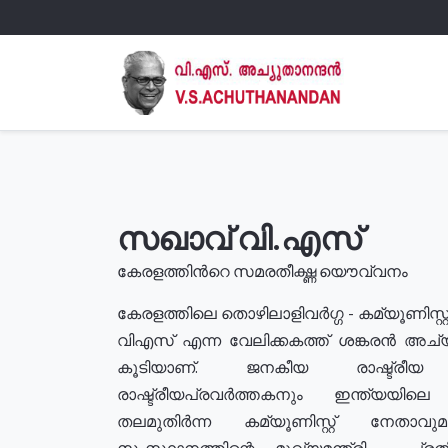
സഖാവ് വി.എസ്
കേരളത്തിൻറെ സമരതീക്ഷ്ണ യൌവ്വനം
കേരളത്തിലെ തൊഴിലാളിവർഗ്ഗ - കമ്യൂണിസ്റ്റ
വിഎസ് എന്ന വേലിക്കകത്ത് ശങ്കരൻ അച്
കൂടിയാണ്. ജനകീയ രാഷ്ട്രീ
രാഷ്ട്രീയപ്രവർത്തകനും ഇന്ത്യയിലെ ജീ
തലമുതിർന്ന കമ്യൂണിസ്റ്റ് നേതാവ
സംസ്ഥാനത്തിന്റെ മുഖ്യമന്ത്രി , പ്