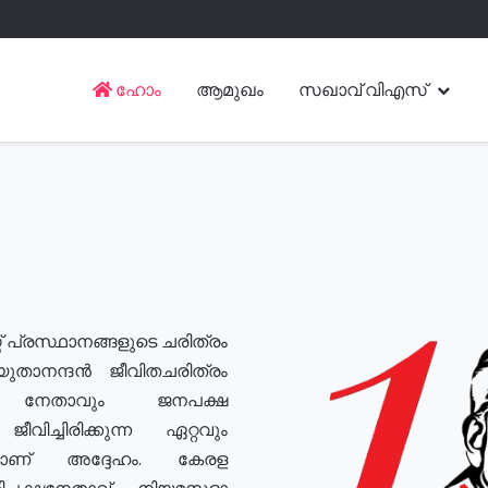
ഹോം
ആമുഖം
സഖാവ് വിഎസ്
് പ്രസ്ഥാനങ്ങളുടെ ചരിത്രം
യുതാനന്ദൻ ജീവിതചരിത്രം
യ നേതാവും ജനപക്ഷ
വിച്ചിരിക്കുന്ന ഏറ്റവും
ുമാണ് അദ്ദേഹം. കേരള
രതിപക്ഷനേതാവ്, നിയമസഭാ