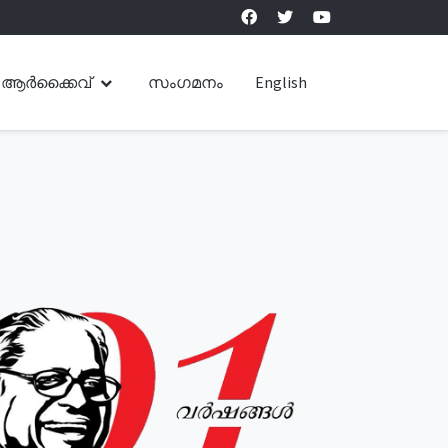
ആർക്കൈവ്
സംഗമനം
English