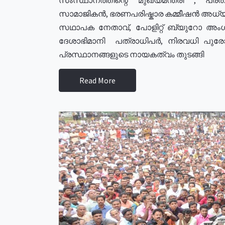
സാമാജികൻ, ഭരണപരിഷ്കാര കമ്മീഷൻ അധ്യക്
സഥാപക നേതാവ്, പോളിറ്റ് ബ്യുറോ അംഗ
ദേശാഭിമാനി പത്രാധിപർ, നിരവധി പു
പ്രസ്ഥാനങ്ങളുടെ നായകത്വം തുടങ്ങി
Read More