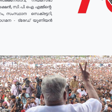
ഷൻ, സി. പി. ഐ. എമ്മിന്റെ
ം, സംസ്ഥാന സെക്രട്ടറി,
രോഗമന - ട്രേഡ് യൂണിയൻ