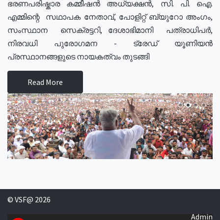
ഭരണപരിഷ്കാര കമ്മീഷൻ അധ്യക്ഷൻ, സി. പി. ഐ.
എമ്മിന്റെ സഥാപക നേതാവ്, പോളിറ്റ് ബ്യുറോ അംഗം,
സംസ്ഥാന സെക്രട്ടറി, ദേശാഭിമാനി പത്രാധിപർ,
നിരവധി പുരോഗമന - ട്രേഡ് യൂണിയൻ
പ്രസ്ഥാനങ്ങളുടെ നായകത്വം തുടങ്ങി
Read More
© VSF@ 2026
Admin