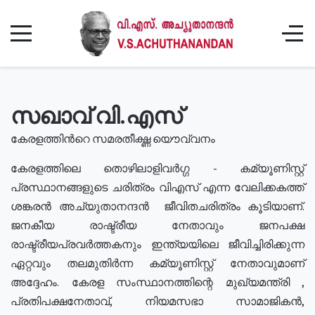
സഖാവ് വി.എസ്
കേരളത്തിൻറെ സമരതീക്ഷ്ണ യൌവ്വനം
കേരളത്തിലെ തൊഴിലാളിവർഗ്ഗ - കമ്യൂണിസ്റ്റ്
പ്രസ്ഥാനങ്ങളുടെ ചരിത്രം വിഎസ് എന്ന വേലിക്കകത്ത്
ശങ്കരൻ അച്യുതാനന്ദൻ ജീവിതചരിത്രം കൂടിയാണ്.
ജനകീയ രാഷ്ട്രീയ നേതാവും ജനപക്ഷ
രാഷ്ട്രീയപ്രവർത്തകനും ഇന്ത്യയിലെ ജീവിച്ചിരിക്കുന്ന
ഏറ്റവും തലമുതിർന്ന കമ്യൂണിസ്റ്റ് നേതാവുമാണ്
അദ്ദേഹം. കേരള സംസ്ഥാനത്തിന്റെ മുഖ്യമന്ത്രി ,
പ്രതിപക്ഷനേതാവ്, നിയമസഭാ സാമാജികൻ,