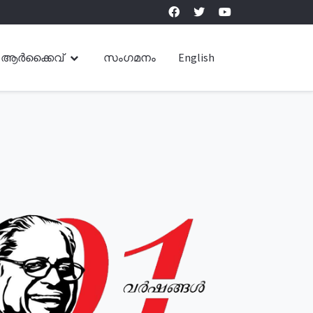
ആർക്കൈവ്
സംഗമനം
English