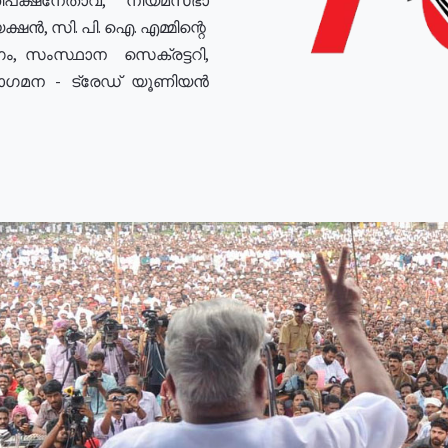
ഷൻ, സി. പി. ഐ. എമ്മിന്റെ
ം, സംസ്ഥാന സെക്രട്ടറി,
രോഗമന - ട്രേഡ് യൂണിയൻ