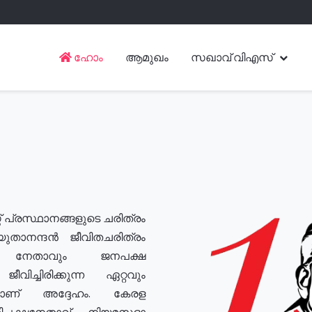
ഹോം
ആമുഖം
സഖാവ് വിഎസ്
് പ്രസ്ഥാനങ്ങളുടെ ചരിത്രം
യുതാനന്ദൻ ജീവിതചരിത്രം
യ നേതാവും ജനപക്ഷ
വിച്ചിരിക്കുന്ന ഏറ്റവും
ുമാണ് അദ്ദേഹം. കേരള
രതിപക്ഷനേതാവ്, നിയമസഭാ