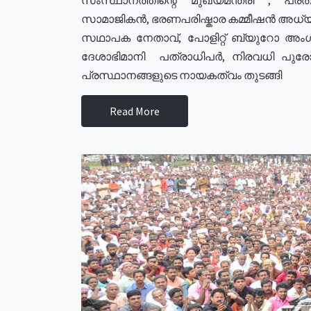
സാമാജികൻ, ഭരണപരിഷ്കാര കമ്മീഷൻ അധ്യക്
സഥാപക നേതാവ്, പോളിറ്റ് ബ്യുറോ അംഗ
ദേശാഭിമാനി പത്രാധിപർ, നിരവധി പു
പ്രസ്ഥാനങ്ങളുടെ നായകത്വം തുടങ്ങി
Read More