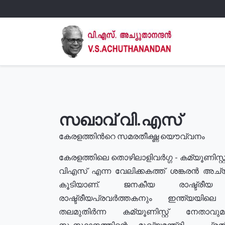
സഖാവ് വി.എസ്
കേരളത്തിൻറെ സമരതീക്ഷ്ണ യൌവ്വനം
കേരളത്തിലെ തൊഴിലാളിവർഗ്ഗ - കമ്യൂണിസ്റ്റ
വിഎസ് എന്ന വേലിക്കകത്ത് ശങ്കരൻ അച്
കൂടിയാണ്. ജനകീയ രാഷ്ട്രീ
രാഷ്ട്രീയപ്രവർത്തകനും ഇന്ത്യയിലെ ജീ
തലമുതിർന്ന കമ്യൂണിസ്റ്റ് നേതാവ
സംസ്ഥാനത്തിന്റെ മുഖ്യമന്ത്രി , പ്