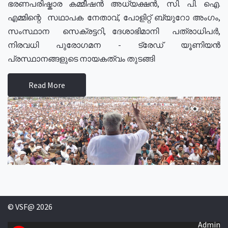
ഭരണപരിഷ്കാര കമ്മീഷൻ അധ്യക്ഷൻ, സി. പി. ഐ.
എമ്മിന്റെ സഥാപക നേതാവ്, പോളിറ്റ് ബ്യുറോ അംഗം,
സംസ്ഥാന സെക്രട്ടറി, ദേശാഭിമാനി പത്രാധിപർ,
നിരവധി പുരോഗമന - ട്രേഡ് യൂണിയൻ
പ്രസ്ഥാനങ്ങളുടെ നായകത്വം തുടങ്ങി
Read More
© VSF@ 2026
Admin