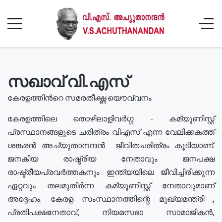
സഖാവ് വി.എസ്
കേരളത്തിൻറെ സമരതീക്ഷ്ണ യൌവ്വനം
കേരളത്തിലെ തൊഴിലാളിവർഗ്ഗ - കമ്യൂണിസ്റ്റ്
പ്രസ്ഥാനങ്ങളുടെ ചരിത്രം വിഎസ് എന്ന വേലിക്കകത്ത്
ശങ്കരൻ അച്യുതാനന്ദൻ ജീവിതചരിത്രം കൂടിയാണ്.
ജനകീയ രാഷ്ട്രീയ നേതാവും ജനപക്ഷ
രാഷ്ട്രീയപ്രവർത്തകനും ഇന്ത്യയിലെ ജീവിച്ചിരിക്കുന്ന
ഏറ്റവും തലമുതിർന്ന കമ്യൂണിസ്റ്റ് നേതാവുമാണ്
അദ്ദേഹം. കേരള സംസ്ഥാനത്തിന്റെ മുഖ്യമന്ത്രി ,
പ്രതിപക്ഷനേതാവ്, നിയമസഭാ സാമാജികൻ,