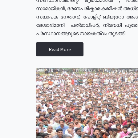
സാമാജികൻ, ഭരണപരിഷ്കാര കമ്മീഷൻ അധ്യക്
സഥാപക നേതാവ്, പോളിറ്റ് ബ്യുറോ അംഗ
ദേശാഭിമാനി പത്രാധിപർ, നിരവധി പു
പ്രസ്ഥാനങ്ങളുടെ നായകത്വം തുടങ്ങി
Read More