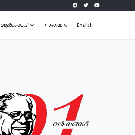
ആർക്കൈവ്
സംഗമനം
English