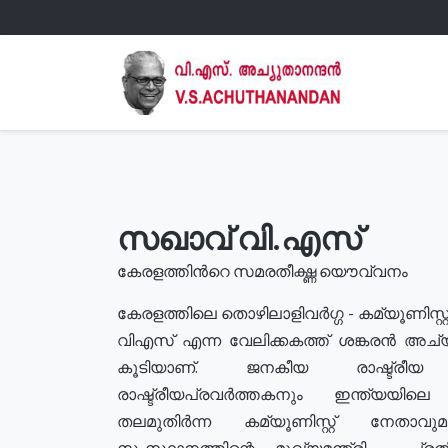
സഖാവ് വി.എസ്
കേരളത്തിൻറെ സമരതീക്ഷ്ണ യൌവ്വനം
കേരളത്തിലെ തൊഴിലാളിവർഗ്ഗ - കമ്യൂണിസ്റ്റ
വിഎസ് എന്ന വേലിക്കകത്ത് ശങ്കരൻ അച്
കൂടിയാണ്. ജനകീയ രാഷ്ട്രീ
രാഷ്ട്രീയപ്രവർത്തകനും ഇന്ത്യയിലെ ജീ
തലമുതിർന്ന കമ്യൂണിസ്റ്റ് നേതാവ
സംസ്ഥാനത്തിന്റെ മുഖ്യമന്ത്രി , പ്