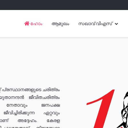
ഹോം
ആമുഖം
സഖാവ് വിഎസ്
് പ്രസ്ഥാനങ്ങളുടെ ചരിത്രം
യുതാനന്ദൻ ജീവിതചരിത്രം
യ നേതാവും ജനപക്ഷ
വിച്ചിരിക്കുന്ന ഏറ്റവും
ുമാണ് അദ്ദേഹം. കേരള
രതിപക്ഷനേതാവ്, നിയമസഭാ