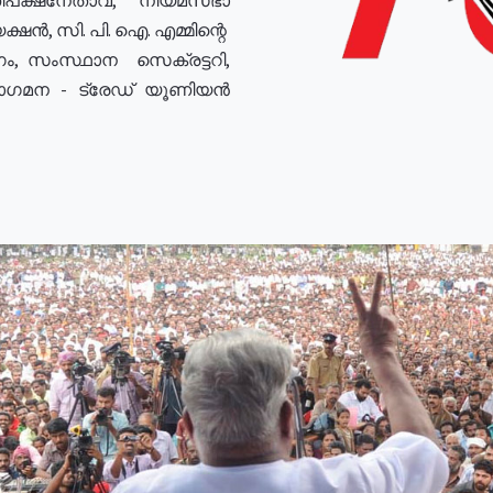
ഷൻ, സി. പി. ഐ. എമ്മിന്റെ
ം, സംസ്ഥാന സെക്രട്ടറി,
രോഗമന - ട്രേഡ് യൂണിയൻ