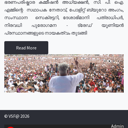
ഭരണപരിഷ്കാര കമ്മീഷൻ അധ്യക്ഷൻ, സി. പി. ഐ.
എമ്മിന്റെ സഥാപക നേതാവ്, പോളിറ്റ് ബ്യുറോ അംഗം,
സംസ്ഥാന സെക്രട്ടറി, ദേശാഭിമാനി പത്രാധിപർ,
നിരവധി പുരോഗമന - ട്രേഡ് യൂണിയൻ
പ്രസ്ഥാനങ്ങളുടെ നായകത്വം തുടങ്ങി
Read More
© VSF@ 2026
Admin