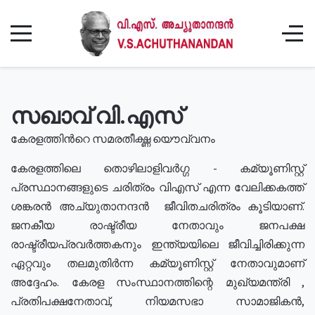
സഖാവ് വി.എസ്
കേരളത്തിൻറെ സമരതീക്ഷ്ണ യൌവ്വനം
കേരളത്തിലെ തൊഴിലാളിവർഗ്ഗ - കമ്യൂണിസ്റ്റ്
പ്രസ്ഥാനങ്ങളുടെ ചരിത്രം വിഎസ് എന്ന വേലിക്കകത്ത്
ശങ്കരൻ അച്യുതാനന്ദൻ ജീവിതചരിത്രം കൂടിയാണ്.
ജനകീയ രാഷ്ട്രീയ നേതാവും ജനപക്ഷ
രാഷ്ട്രീയപ്രവർത്തകനും ഇന്ത്യയിലെ ജീവിച്ചിരിക്കുന്ന
ഏറ്റവും തലമുതിർന്ന കമ്യൂണിസ്റ്റ് നേതാവുമാണ്
അദ്ദേഹം. കേരള സംസ്ഥാനത്തിന്റെ മുഖ്യമന്ത്രി ,
പ്രതിപക്ഷനേതാവ്, നിയമസഭാ സാമാജികൻ,