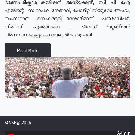
ഭരണപരിഷ്കാര കമ്മീഷൻ അധ്യക്ഷൻ, സി. പി. ഐ.
എമ്മിന്റെ സഥാപക നേതാവ്, പോളിറ്റ് ബ്യുറോ അംഗം,
സംസ്ഥാന സെക്രട്ടറി, ദേശാഭിമാനി പത്രാധിപർ,
നിരവധി പുരോഗമന - ട്രേഡ് യൂണിയൻ
പ്രസ്ഥാനങ്ങളുടെ നായകത്വം തുടങ്ങി
Read More
© VSF@ 2026
Admin