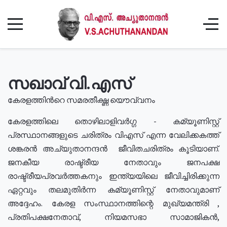
സഖാവ് വി.എസ്
കേരളത്തിൻറെ സമരതീക്ഷ്ണ യൌവ്വനം
കേരളത്തിലെ തൊഴിലാളിവർഗ്ഗ - കമ്യൂണിസ്റ്റ്
പ്രസ്ഥാനങ്ങളുടെ ചരിത്രം വിഎസ് എന്ന വേലിക്കകത്ത്
ശങ്കരൻ അച്യുതാനന്ദൻ ജീവിതചരിത്രം കൂടിയാണ്.
ജനകീയ രാഷ്ട്രീയ നേതാവും ജനപക്ഷ
രാഷ്ട്രീയപ്രവർത്തകനും ഇന്ത്യയിലെ ജീവിച്ചിരിക്കുന്ന
ഏറ്റവും തലമുതിർന്ന കമ്യൂണിസ്റ്റ് നേതാവുമാണ്
അദ്ദേഹം. കേരള സംസ്ഥാനത്തിന്റെ മുഖ്യമന്ത്രി ,
പ്രതിപക്ഷനേതാവ്, നിയമസഭാ സാമാജികൻ,