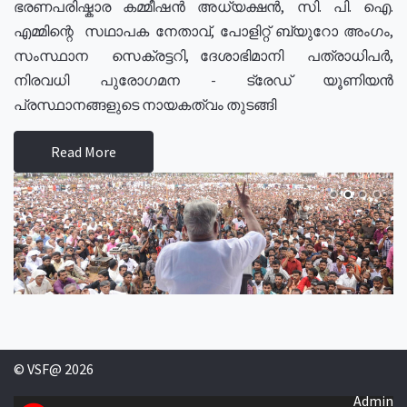
ഭരണപരിഷ്കാര കമ്മീഷൻ അധ്യക്ഷൻ, സി. പി. ഐ.
എമ്മിന്റെ സഥാപക നേതാവ്, പോളിറ്റ് ബ്യുറോ അംഗം,
സംസ്ഥാന സെക്രട്ടറി, ദേശാഭിമാനി പത്രാധിപർ,
നിരവധി പുരോഗമന - ട്രേഡ് യൂണിയൻ
പ്രസ്ഥാനങ്ങളുടെ നായകത്വം തുടങ്ങി
Read More
© VSF@ 2026
Admin