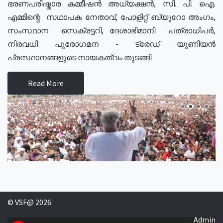
ഭരണപരിഷ്കാര കമ്മീഷൻ അധ്യക്ഷൻ, സി. പി. ഐ.
എമ്മിന്റെ സഥാപക നേതാവ്, പോളിറ്റ് ബ്യുറോ അംഗം,
സംസ്ഥാന സെക്രട്ടറി, ദേശാഭിമാനി പത്രാധിപർ,
നിരവധി പുരോഗമന - ട്രേഡ് യൂണിയൻ
പ്രസ്ഥാനങ്ങളുടെ നായകത്വം തുടങ്ങി
Read More
© VSF@ 2026
Admin