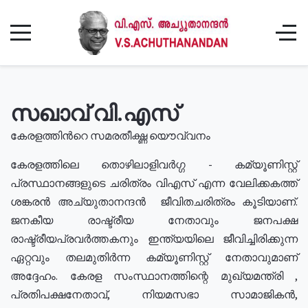
സഖാവ് വി.എസ്
കേരളത്തിൻറെ സമരതീക്ഷ്ണ യൌവ്വനം
കേരളത്തിലെ തൊഴിലാളിവർഗ്ഗ - കമ്യൂണിസ്റ്റ്
പ്രസ്ഥാനങ്ങളുടെ ചരിത്രം വിഎസ് എന്ന വേലിക്കകത്ത്
ശങ്കരൻ അച്യുതാനന്ദൻ ജീവിതചരിത്രം കൂടിയാണ്.
ജനകീയ രാഷ്ട്രീയ നേതാവും ജനപക്ഷ
രാഷ്ട്രീയപ്രവർത്തകനും ഇന്ത്യയിലെ ജീവിച്ചിരിക്കുന്ന
ഏറ്റവും തലമുതിർന്ന കമ്യൂണിസ്റ്റ് നേതാവുമാണ്
അദ്ദേഹം. കേരള സംസ്ഥാനത്തിന്റെ മുഖ്യമന്ത്രി ,
പ്രതിപക്ഷനേതാവ്, നിയമസഭാ സാമാജികൻ,