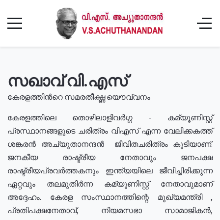
സഖാവ് വി.എസ്
കേരളത്തിൻറെ സമരതീക്ഷ്ണ യൌവ്വനം
കേരളത്തിലെ തൊഴിലാളിവർഗ്ഗ - കമ്യൂണിസ്റ്റ്
പ്രസ്ഥാനങ്ങളുടെ ചരിത്രം വിഎസ് എന്ന വേലിക്കകത്ത്
ശങ്കരൻ അച്യുതാനന്ദൻ ജീവിതചരിത്രം കൂടിയാണ്.
ജനകീയ രാഷ്ട്രീയ നേതാവും ജനപക്ഷ
രാഷ്ട്രീയപ്രവർത്തകനും ഇന്ത്യയിലെ ജീവിച്ചിരിക്കുന്ന
ഏറ്റവും തലമുതിർന്ന കമ്യൂണിസ്റ്റ് നേതാവുമാണ്
അദ്ദേഹം. കേരള സംസ്ഥാനത്തിന്റെ മുഖ്യമന്ത്രി ,
പ്രതിപക്ഷനേതാവ്, നിയമസഭാ സാമാജികൻ,