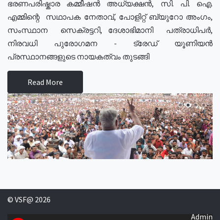
ഭരണപരിഷ്കാര കമ്മീഷൻ അധ്യക്ഷൻ, സി. പി. ഐ.
എമ്മിന്റെ സഥാപക നേതാവ്, പോളിറ്റ് ബ്യുറോ അംഗം,
സംസ്ഥാന സെക്രട്ടറി, ദേശാഭിമാനി പത്രാധിപർ,
നിരവധി പുരോഗമന - ട്രേഡ് യൂണിയൻ
പ്രസ്ഥാനങ്ങളുടെ നായകത്വം തുടങ്ങി
Read More
© VSF@ 2026
Admin