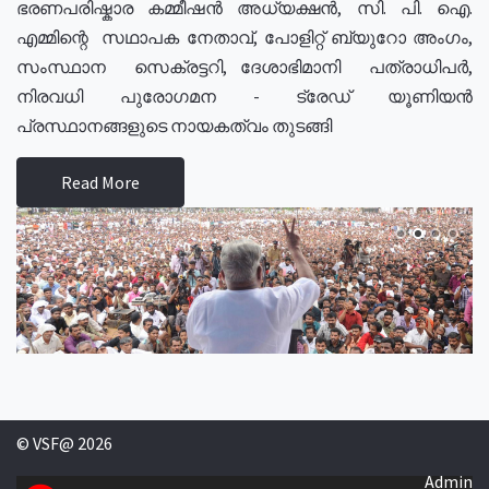
ഭരണപരിഷ്കാര കമ്മീഷൻ അധ്യക്ഷൻ, സി. പി. ഐ.
എമ്മിന്റെ സഥാപക നേതാവ്, പോളിറ്റ് ബ്യുറോ അംഗം,
സംസ്ഥാന സെക്രട്ടറി, ദേശാഭിമാനി പത്രാധിപർ,
നിരവധി പുരോഗമന - ട്രേഡ് യൂണിയൻ
പ്രസ്ഥാനങ്ങളുടെ നായകത്വം തുടങ്ങി
Read More
© VSF@ 2026
Admin