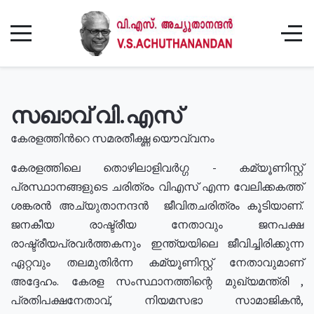
സഖാവ് വി.എസ്
കേരളത്തിൻറെ സമരതീക്ഷ്ണ യൌവ്വനം
കേരളത്തിലെ തൊഴിലാളിവർഗ്ഗ - കമ്യൂണിസ്റ്റ്
പ്രസ്ഥാനങ്ങളുടെ ചരിത്രം വിഎസ് എന്ന വേലിക്കകത്ത്
ശങ്കരൻ അച്യുതാനന്ദൻ ജീവിതചരിത്രം കൂടിയാണ്.
ജനകീയ രാഷ്ട്രീയ നേതാവും ജനപക്ഷ
രാഷ്ട്രീയപ്രവർത്തകനും ഇന്ത്യയിലെ ജീവിച്ചിരിക്കുന്ന
ഏറ്റവും തലമുതിർന്ന കമ്യൂണിസ്റ്റ് നേതാവുമാണ്
അദ്ദേഹം. കേരള സംസ്ഥാനത്തിന്റെ മുഖ്യമന്ത്രി ,
പ്രതിപക്ഷനേതാവ്, നിയമസഭാ സാമാജികൻ,