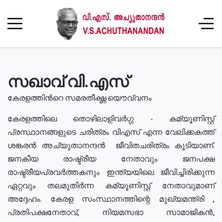
സഖാവ് വി.എസ്
കേരളത്തിൻറെ സമരതീക്ഷ്ണ യൌവ്വനം
കേരളത്തിലെ തൊഴിലാളിവർഗ്ഗ - കമ്യൂണിസ്റ്റ്
പ്രസ്ഥാനങ്ങളുടെ ചരിത്രം വിഎസ് എന്ന വേലിക്കകത്ത്
ശങ്കരൻ അച്യുതാനന്ദൻ ജീവിതചരിത്രം കൂടിയാണ്.
ജനകീയ രാഷ്ട്രീയ നേതാവും ജനപക്ഷ
രാഷ്ട്രീയപ്രവർത്തകനും ഇന്ത്യയിലെ ജീവിച്ചിരിക്കുന്ന
ഏറ്റവും തലമുതിർന്ന കമ്യൂണിസ്റ്റ് നേതാവുമാണ്
അദ്ദേഹം. കേരള സംസ്ഥാനത്തിന്റെ മുഖ്യമന്ത്രി ,
പ്രതിപക്ഷനേതാവ്, നിയമസഭാ സാമാജികൻ,