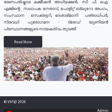
ഭരണപരിഷ്കാര കമ്മീഷൻ അധ്യക്ഷൻ, സി. പി. ഐ.
എമ്മിന്റെ സഥാപക നേതാവ്, പോളിറ്റ് ബ്യുറോ അംഗം,
സംസ്ഥാന സെക്രട്ടറി, ദേശാഭിമാനി പത്രാധിപർ,
നിരവധി പുരോഗമന - ട്രേഡ് യൂണിയൻ
പ്രസ്ഥാനങ്ങളുടെ നായകത്വം തുടങ്ങി
Read More
© VSF@ 2026
Admin