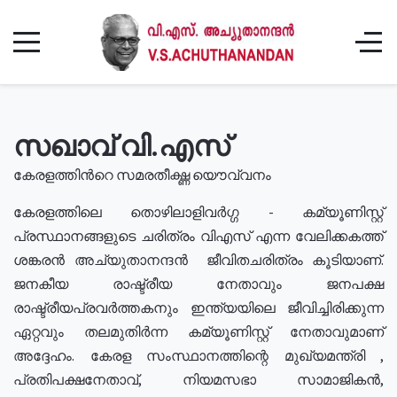
സഖാവ് വി.എസ്
കേരളത്തിൻറെ സമരതീക്ഷ്ണ യൌവ്വനം
കേരളത്തിലെ തൊഴിലാളിവർഗ്ഗ - കമ്യൂണിസ്റ്റ്
പ്രസ്ഥാനങ്ങളുടെ ചരിത്രം വിഎസ് എന്ന വേലിക്കകത്ത്
ശങ്കരൻ അച്യുതാനന്ദൻ ജീവിതചരിത്രം കൂടിയാണ്.
ജനകീയ രാഷ്ട്രീയ നേതാവും ജനപക്ഷ
രാഷ്ട്രീയപ്രവർത്തകനും ഇന്ത്യയിലെ ജീവിച്ചിരിക്കുന്ന
ഏറ്റവും തലമുതിർന്ന കമ്യൂണിസ്റ്റ് നേതാവുമാണ്
അദ്ദേഹം. കേരള സംസ്ഥാനത്തിന്റെ മുഖ്യമന്ത്രി ,
പ്രതിപക്ഷനേതാവ്, നിയമസഭാ സാമാജികൻ,