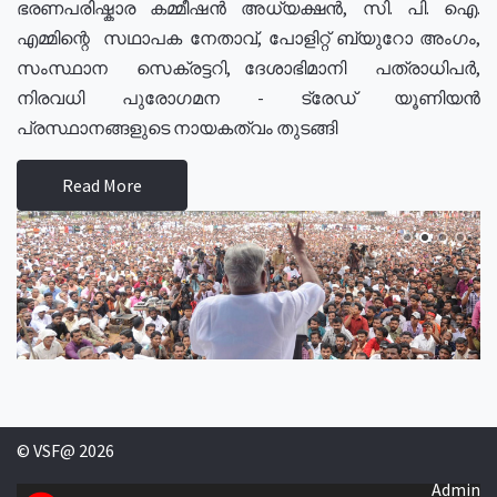
ഭരണപരിഷ്കാര കമ്മീഷൻ അധ്യക്ഷൻ, സി. പി. ഐ.
എമ്മിന്റെ സഥാപക നേതാവ്, പോളിറ്റ് ബ്യുറോ അംഗം,
സംസ്ഥാന സെക്രട്ടറി, ദേശാഭിമാനി പത്രാധിപർ,
നിരവധി പുരോഗമന - ട്രേഡ് യൂണിയൻ
പ്രസ്ഥാനങ്ങളുടെ നായകത്വം തുടങ്ങി
Read More
© VSF@ 2026
Admin