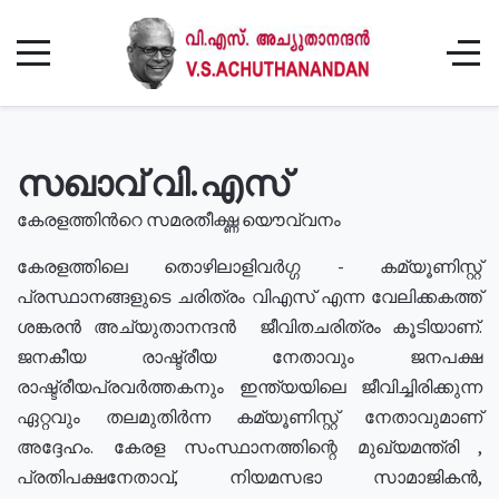
സഖാവ് വി.എസ്
കേരളത്തിൻറെ സമരതീക്ഷ്ണ യൌവ്വനം
കേരളത്തിലെ തൊഴിലാളിവർഗ്ഗ - കമ്യൂണിസ്റ്റ്
പ്രസ്ഥാനങ്ങളുടെ ചരിത്രം വിഎസ് എന്ന വേലിക്കകത്ത്
ശങ്കരൻ അച്യുതാനന്ദൻ ജീവിതചരിത്രം കൂടിയാണ്.
ജനകീയ രാഷ്ട്രീയ നേതാവും ജനപക്ഷ
രാഷ്ട്രീയപ്രവർത്തകനും ഇന്ത്യയിലെ ജീവിച്ചിരിക്കുന്ന
ഏറ്റവും തലമുതിർന്ന കമ്യൂണിസ്റ്റ് നേതാവുമാണ്
അദ്ദേഹം. കേരള സംസ്ഥാനത്തിന്റെ മുഖ്യമന്ത്രി ,
പ്രതിപക്ഷനേതാവ്, നിയമസഭാ സാമാജികൻ,