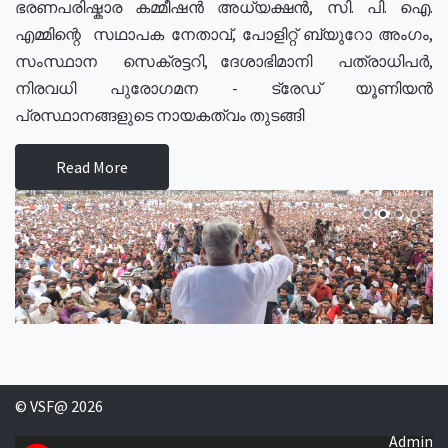
ഭരണപരിഷ്കാര കമ്മീഷൻ അധ്യക്ഷൻ, സി. പി. ഐ.
എമ്മിന്റെ സഥാപക നേതാവ്, പോളിറ്റ് ബ്യുറോ അംഗം,
സംസ്ഥാന സെക്രട്ടറി, ദേശാഭിമാനി പത്രാധിപർ,
നിരവധി പുരോഗമന - ട്രേഡ് യൂണിയൻ
പ്രസ്ഥാനങ്ങളുടെ നായകത്വം തുടങ്ങി
Read More
© VSF@ 2026
Admin