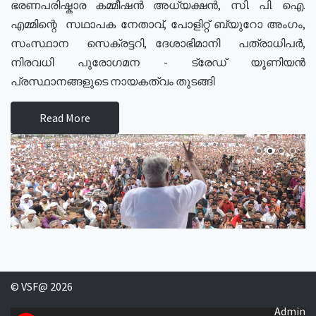
ഭരണപരിഷ്കാര കമ്മീഷൻ അധ്യക്ഷൻ, സി. പി. ഐ.
എമ്മിന്റെ സഥാപക നേതാവ്, പോളിറ്റ് ബ്യുറോ അംഗം,
സംസ്ഥാന സെക്രട്ടറി, ദേശാഭിമാനി പത്രാധിപർ,
നിരവധി പുരോഗമന - ട്രേഡ് യൂണിയൻ
പ്രസ്ഥാനങ്ങളുടെ നായകത്വം തുടങ്ങി
Read More
© VSF@ 2026
Admin