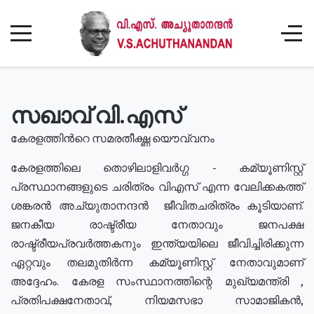
സഖാവ് വി.എസ്
കേരളത്തിൻറെ സമരതീക്ഷ്ണ യൌവ്വനം
കേരളത്തിലെ തൊഴിലാളിവർഗ്ഗ - കമ്യൂണിസ്റ്റ്
പ്രസ്ഥാനങ്ങളുടെ ചരിത്രം വിഎസ് എന്ന വേലിക്കകത്ത്
ശങ്കരൻ അച്യുതാനന്ദൻ ജീവിതചരിത്രം കൂടിയാണ്.
ജനകീയ രാഷ്ട്രീയ നേതാവും ജനപക്ഷ
രാഷ്ട്രീയപ്രവർത്തകനും ഇന്ത്യയിലെ ജീവിച്ചിരിക്കുന്ന
ഏറ്റവും തലമുതിർന്ന കമ്യൂണിസ്റ്റ് നേതാവുമാണ്
അദ്ദേഹം. കേരള സംസ്ഥാനത്തിന്റെ മുഖ്യമന്ത്രി ,
പ്രതിപക്ഷനേതാവ്, നിയമസഭാ സാമാജികൻ,