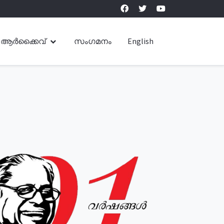
ആർക്കൈവ്
സംഗമനം
English