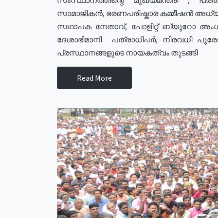
സാമാജികൻ, ഭരണപരിഷ്കാര കമ്മീഷൻ അധ്യക്
സഥാപക നേതാവ്, പോളിറ്റ് ബ്യുറോ അംഗ
ദേശാഭിമാനി പത്രാധിപർ, നിരവധി പു
പ്രസ്ഥാനങ്ങളുടെ നായകത്വം തുടങ്ങി
Read More