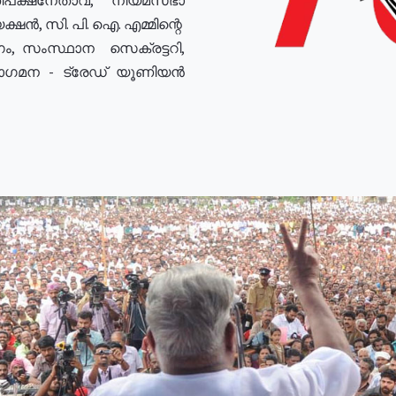
ഷൻ, സി. പി. ഐ. എമ്മിന്റെ
ം, സംസ്ഥാന സെക്രട്ടറി,
രോഗമന - ട്രേഡ് യൂണിയൻ