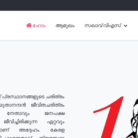
ഹോം
ആമുഖം
സഖാവ് വിഎസ്
് പ്രസ്ഥാനങ്ങളുടെ ചരിത്രം
യുതാനന്ദൻ ജീവിതചരിത്രം
യ നേതാവും ജനപക്ഷ
വിച്ചിരിക്കുന്ന ഏറ്റവും
ുമാണ് അദ്ദേഹം. കേരള
രതിപക്ഷനേതാവ്, നിയമസഭാ