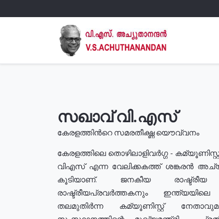
സഖാവ് വി.എസ്
കേരളത്തിൻറെ സമരതീക്ഷ്ണ യൌവ്വനം
കേരളത്തിലെ തൊഴിലാളിവർഗ്ഗ - കമ്യൂണിസ്റ്റ
വിഎസ് എന്ന വേലിക്കകത്ത് ശങ്കരൻ അച്
കൂടിയാണ്. ജനകീയ രാഷ്ട്രീ
രാഷ്ട്രീയപ്രവർത്തകനും ഇന്ത്യയിലെ ജീ
തലമുതിർന്ന കമ്യൂണിസ്റ്റ് നേതാവ
സംസ്ഥാനത്തിന്റെ മുഖ്യമന്ത്രി , പ്