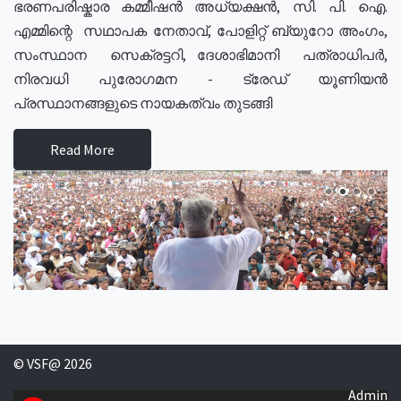
ഭരണപരിഷ്കാര കമ്മീഷൻ അധ്യക്ഷൻ, സി. പി. ഐ.
എമ്മിന്റെ സഥാപക നേതാവ്, പോളിറ്റ് ബ്യുറോ അംഗം,
സംസ്ഥാന സെക്രട്ടറി, ദേശാഭിമാനി പത്രാധിപർ,
നിരവധി പുരോഗമന - ട്രേഡ് യൂണിയൻ
പ്രസ്ഥാനങ്ങളുടെ നായകത്വം തുടങ്ങി
Read More
© VSF@ 2026
Admin