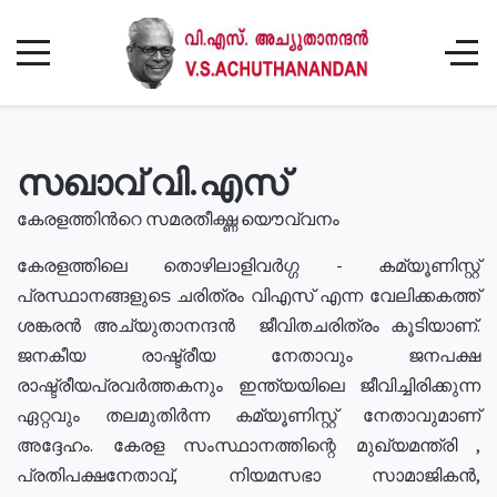
സഖാവ് വി.എസ്
കേരളത്തിൻറെ സമരതീക്ഷ്ണ യൌവ്വനം
കേരളത്തിലെ തൊഴിലാളിവർഗ്ഗ - കമ്യൂണിസ്റ്റ്
പ്രസ്ഥാനങ്ങളുടെ ചരിത്രം വിഎസ് എന്ന വേലിക്കകത്ത്
ശങ്കരൻ അച്യുതാനന്ദൻ ജീവിതചരിത്രം കൂടിയാണ്.
ജനകീയ രാഷ്ട്രീയ നേതാവും ജനപക്ഷ
രാഷ്ട്രീയപ്രവർത്തകനും ഇന്ത്യയിലെ ജീവിച്ചിരിക്കുന്ന
ഏറ്റവും തലമുതിർന്ന കമ്യൂണിസ്റ്റ് നേതാവുമാണ്
അദ്ദേഹം. കേരള സംസ്ഥാനത്തിന്റെ മുഖ്യമന്ത്രി ,
പ്രതിപക്ഷനേതാവ്, നിയമസഭാ സാമാജികൻ,