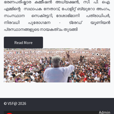
ഭരണപരിഷ്കാര കമ്മീഷൻ അധ്യക്ഷൻ, സി. പി. ഐ.
എമ്മിന്റെ സഥാപക നേതാവ്, പോളിറ്റ് ബ്യുറോ അംഗം,
സംസ്ഥാന സെക്രട്ടറി, ദേശാഭിമാനി പത്രാധിപർ,
നിരവധി പുരോഗമന - ട്രേഡ് യൂണിയൻ
പ്രസ്ഥാനങ്ങളുടെ നായകത്വം തുടങ്ങി
Read More
© VSF@ 2026
Admin