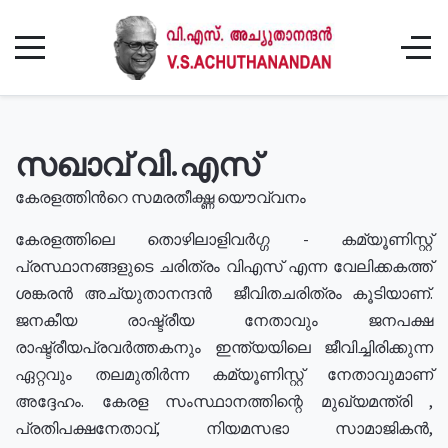
സഖാവ് വി.എസ്
കേരളത്തിൻറെ സമരതീക്ഷ്ണ യൌവ്വനം
കേരളത്തിലെ തൊഴിലാളിവർഗ്ഗ - കമ്യൂണിസ്റ്റ്
പ്രസ്ഥാനങ്ങളുടെ ചരിത്രം വിഎസ് എന്ന വേലിക്കകത്ത്
ശങ്കരൻ അച്യുതാനന്ദൻ ജീവിതചരിത്രം കൂടിയാണ്.
ജനകീയ രാഷ്ട്രീയ നേതാവും ജനപക്ഷ
രാഷ്ട്രീയപ്രവർത്തകനും ഇന്ത്യയിലെ ജീവിച്ചിരിക്കുന്ന
ഏറ്റവും തലമുതിർന്ന കമ്യൂണിസ്റ്റ് നേതാവുമാണ്
അദ്ദേഹം. കേരള സംസ്ഥാനത്തിന്റെ മുഖ്യമന്ത്രി ,
പ്രതിപക്ഷനേതാവ്, നിയമസഭാ സാമാജികൻ,