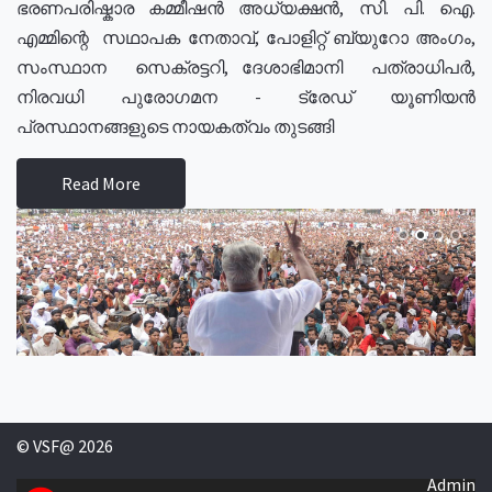
ഭരണപരിഷ്കാര കമ്മീഷൻ അധ്യക്ഷൻ, സി. പി. ഐ.
എമ്മിന്റെ സഥാപക നേതാവ്, പോളിറ്റ് ബ്യുറോ അംഗം,
സംസ്ഥാന സെക്രട്ടറി, ദേശാഭിമാനി പത്രാധിപർ,
നിരവധി പുരോഗമന - ട്രേഡ് യൂണിയൻ
പ്രസ്ഥാനങ്ങളുടെ നായകത്വം തുടങ്ങി
Read More
© VSF@ 2026
Admin