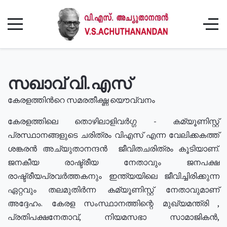
സഖാവ് വി.എസ്
കേരളത്തിൻറെ സമരതീക്ഷ്ണ യൌവ്വനം
കേരളത്തിലെ തൊഴിലാളിവർഗ്ഗ - കമ്യൂണിസ്റ്റ്
പ്രസ്ഥാനങ്ങളുടെ ചരിത്രം വിഎസ് എന്ന വേലിക്കകത്ത്
ശങ്കരൻ അച്യുതാനന്ദൻ ജീവിതചരിത്രം കൂടിയാണ്.
ജനകീയ രാഷ്ട്രീയ നേതാവും ജനപക്ഷ
രാഷ്ട്രീയപ്രവർത്തകനും ഇന്ത്യയിലെ ജീവിച്ചിരിക്കുന്ന
ഏറ്റവും തലമുതിർന്ന കമ്യൂണിസ്റ്റ് നേതാവുമാണ്
അദ്ദേഹം. കേരള സംസ്ഥാനത്തിന്റെ മുഖ്യമന്ത്രി ,
പ്രതിപക്ഷനേതാവ്, നിയമസഭാ സാമാജികൻ,