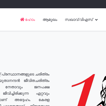
ഹോം
ആമുഖം
സഖാവ് വിഎസ്
് പ്രസ്ഥാനങ്ങളുടെ ചരിത്രം
യുതാനന്ദൻ ജീവിതചരിത്രം
യ നേതാവും ജനപക്ഷ
വിച്ചിരിക്കുന്ന ഏറ്റവും
ുമാണ് അദ്ദേഹം. കേരള
രതിപക്ഷനേതാവ്, നിയമസഭാ