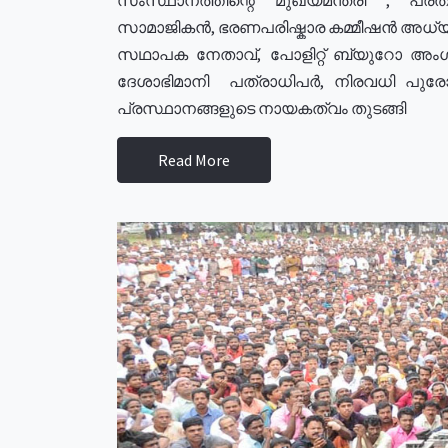
സാമാജികൻ, ഭരണപരിഷ്കാര കമ്മീഷൻ അധ്യക്
സഥാപക നേതാവ്, പോളിറ്റ് ബ്യുറോ അംഗ
ദേശാഭിമാനി പത്രാധിപർ, നിരവധി പു
പ്രസ്ഥാനങ്ങളുടെ നായകത്വം തുടങ്ങി
Read More