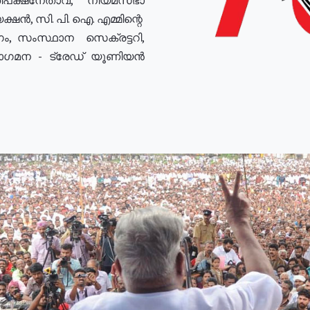
ഷൻ, സി. പി. ഐ. എമ്മിന്റെ
ം, സംസ്ഥാന സെക്രട്ടറി,
രോഗമന - ട്രേഡ് യൂണിയൻ