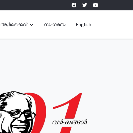
ആർക്കൈവ്
സംഗമനം
English