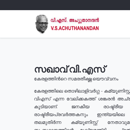
സഖാവ് വി.എസ്
കേരളത്തിൻറെ സമരതീക്ഷ്ണ യൌവ്വനം
കേരളത്തിലെ തൊഴിലാളിവർഗ്ഗ - കമ്യൂണിസ്റ്റ
വിഎസ് എന്ന വേലിക്കകത്ത് ശങ്കരൻ അച്
കൂടിയാണ്. ജനകീയ രാഷ്ട്രീ
രാഷ്ട്രീയപ്രവർത്തകനും ഇന്ത്യയിലെ ജീ
തലമുതിർന്ന കമ്യൂണിസ്റ്റ് നേതാവ
സംസ്ഥാനത്തിന്റെ മുഖ്യമന്ത്രി , പ്