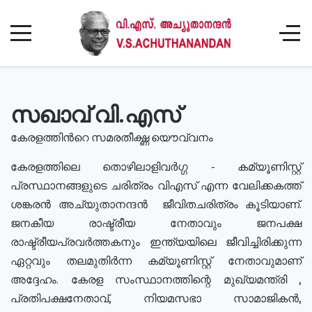
സഖാവ് വി.എസ്
കേരളത്തിൻറെ സമരതീക്ഷ്ണ യൌവ്വനം
കേരളത്തിലെ തൊഴിലാളിവർഗ്ഗ - കമ്യൂണിസ്റ്റ്
പ്രസ്ഥാനങ്ങളുടെ ചരിത്രം വിഎസ് എന്ന വേലിക്കകത്ത്
ശങ്കരൻ അച്യുതാനന്ദൻ ജീവിതചരിത്രം കൂടിയാണ്.
ജനകീയ രാഷ്ട്രീയ നേതാവും ജനപക്ഷ
രാഷ്ട്രീയപ്രവർത്തകനും ഇന്ത്യയിലെ ജീവിച്ചിരിക്കുന്ന
ഏറ്റവും തലമുതിർന്ന കമ്യൂണിസ്റ്റ് നേതാവുമാണ്
അദ്ദേഹം. കേരള സംസ്ഥാനത്തിന്റെ മുഖ്യമന്ത്രി ,
പ്രതിപക്ഷനേതാവ്, നിയമസഭാ സാമാജികൻ,