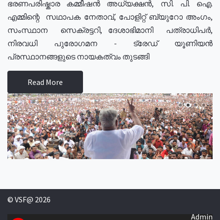
ഭരണപരിഷ്കാര കമ്മീഷൻ അധ്യക്ഷൻ, സി. പി. ഐ.
എമ്മിന്റെ സഥാപക നേതാവ്, പോളിറ്റ് ബ്യുറോ അംഗം,
സംസ്ഥാന സെക്രട്ടറി, ദേശാഭിമാനി പത്രാധിപർ,
നിരവധി പുരോഗമന - ട്രേഡ് യൂണിയൻ
പ്രസ്ഥാനങ്ങളുടെ നായകത്വം തുടങ്ങി
Read More
© VSF@ 2026
Admin