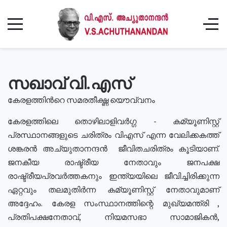
സഖാവ് വി.എസ്
കേരളത്തിൻറെ സമരതീക്ഷ്ണ യൌവ്വനം
കേരളത്തിലെ തൊഴിലാളിവർഗ്ഗ - കമ്യൂണിസ്റ്റ്
പ്രസ്ഥാനങ്ങളുടെ ചരിത്രം വിഎസ് എന്ന വേലിക്കകത്ത്
ശങ്കരൻ അച്യുതാനന്ദൻ ജീവിതചരിത്രം കൂടിയാണ്.
ജനകീയ രാഷ്ട്രീയ നേതാവും ജനപക്ഷ
രാഷ്ട്രീയപ്രവർത്തകനും ഇന്ത്യയിലെ ജീവിച്ചിരിക്കുന്ന
ഏറ്റവും തലമുതിർന്ന കമ്യൂണിസ്റ്റ് നേതാവുമാണ്
അദ്ദേഹം. കേരള സംസ്ഥാനത്തിന്റെ മുഖ്യമന്ത്രി ,
പ്രതിപക്ഷനേതാവ്, നിയമസഭാ സാമാജികൻ,