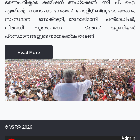
ഭരണപരിഷ്കാര കമ്മീഷൻ അധ്യക്ഷൻ, സി. പി. ഐ.
എമ്മിന്റെ സഥാപക നേതാവ്, പോളിറ്റ് ബ്യുറോ അംഗം,
സംസ്ഥാന സെക്രട്ടറി, ദേശാഭിമാനി പത്രാധിപർ,
നിരവധി പുരോഗമന - ട്രേഡ് യൂണിയൻ
പ്രസ്ഥാനങ്ങളുടെ നായകത്വം തുടങ്ങി
Read More
© VSF@ 2026
Admin