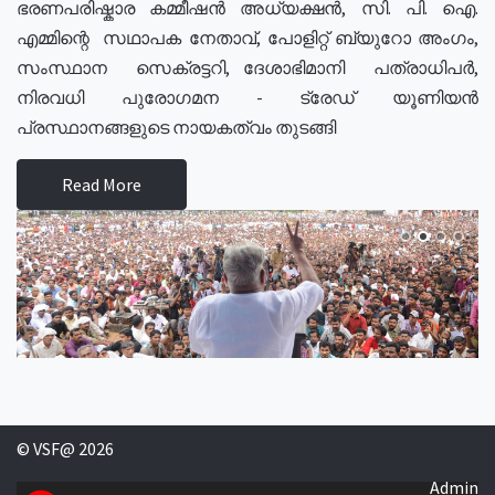
ഭരണപരിഷ്കാര കമ്മീഷൻ അധ്യക്ഷൻ, സി. പി. ഐ.
എമ്മിന്റെ സഥാപക നേതാവ്, പോളിറ്റ് ബ്യുറോ അംഗം,
സംസ്ഥാന സെക്രട്ടറി, ദേശാഭിമാനി പത്രാധിപർ,
നിരവധി പുരോഗമന - ട്രേഡ് യൂണിയൻ
പ്രസ്ഥാനങ്ങളുടെ നായകത്വം തുടങ്ങി
Read More
© VSF@ 2026
Admin