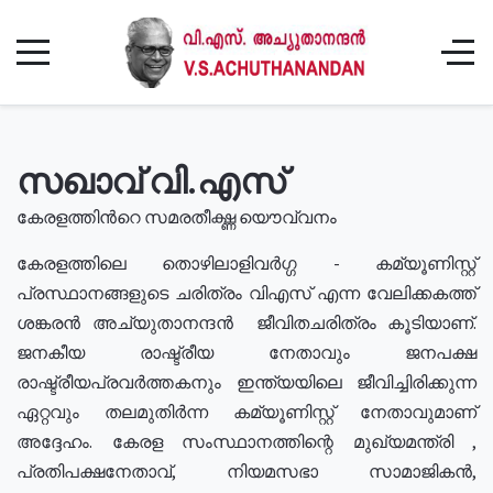
സഖാവ് വി.എസ്
കേരളത്തിൻറെ സമരതീക്ഷ്ണ യൌവ്വനം
കേരളത്തിലെ തൊഴിലാളിവർഗ്ഗ - കമ്യൂണിസ്റ്റ്
പ്രസ്ഥാനങ്ങളുടെ ചരിത്രം വിഎസ് എന്ന വേലിക്കകത്ത്
ശങ്കരൻ അച്യുതാനന്ദൻ ജീവിതചരിത്രം കൂടിയാണ്.
ജനകീയ രാഷ്ട്രീയ നേതാവും ജനപക്ഷ
രാഷ്ട്രീയപ്രവർത്തകനും ഇന്ത്യയിലെ ജീവിച്ചിരിക്കുന്ന
ഏറ്റവും തലമുതിർന്ന കമ്യൂണിസ്റ്റ് നേതാവുമാണ്
അദ്ദേഹം. കേരള സംസ്ഥാനത്തിന്റെ മുഖ്യമന്ത്രി ,
പ്രതിപക്ഷനേതാവ്, നിയമസഭാ സാമാജികൻ,