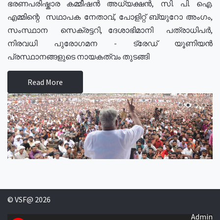
ഭരണപരിഷ്കാര കമ്മീഷൻ അധ്യക്ഷൻ, സി. പി. ഐ.
എമ്മിന്റെ സഥാപക നേതാവ്, പോളിറ്റ് ബ്യുറോ അംഗം,
സംസ്ഥാന സെക്രട്ടറി, ദേശാഭിമാനി പത്രാധിപർ,
നിരവധി പുരോഗമന - ട്രേഡ് യൂണിയൻ
പ്രസ്ഥാനങ്ങളുടെ നായകത്വം തുടങ്ങി
Read More
© VSF@ 2026
Admin