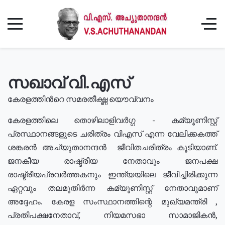
സഖാവ് വി.എസ്
കേരളത്തിൻറെ സമരതീക്ഷ്ണ യൌവ്വനം
കേരളത്തിലെ തൊഴിലാളിവർഗ്ഗ - കമ്യൂണിസ്റ്റ്
പ്രസ്ഥാനങ്ങളുടെ ചരിത്രം വിഎസ് എന്ന വേലിക്കകത്ത്
ശങ്കരൻ അച്യുതാനന്ദൻ ജീവിതചരിത്രം കൂടിയാണ്.
ജനകീയ രാഷ്ട്രീയ നേതാവും ജനപക്ഷ
രാഷ്ട്രീയപ്രവർത്തകനും ഇന്ത്യയിലെ ജീവിച്ചിരിക്കുന്ന
ഏറ്റവും തലമുതിർന്ന കമ്യൂണിസ്റ്റ് നേതാവുമാണ്
അദ്ദേഹം. കേരള സംസ്ഥാനത്തിന്റെ മുഖ്യമന്ത്രി ,
പ്രതിപക്ഷനേതാവ്, നിയമസഭാ സാമാജികൻ,