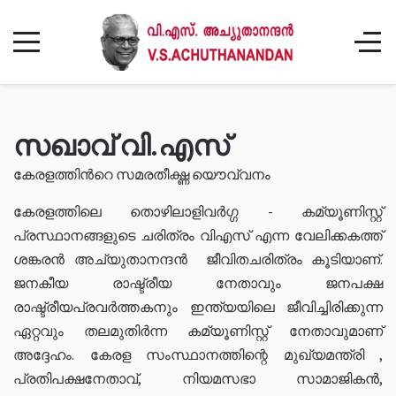
സഖാവ് വി.എസ്
കേരളത്തിൻറെ സമരതീക്ഷ്ണ യൌവ്വനം
കേരളത്തിലെ തൊഴിലാളിവർഗ്ഗ - കമ്യൂണിസ്റ്റ്
പ്രസ്ഥാനങ്ങളുടെ ചരിത്രം വിഎസ് എന്ന വേലിക്കകത്ത്
ശങ്കരൻ അച്യുതാനന്ദൻ ജീവിതചരിത്രം കൂടിയാണ്.
ജനകീയ രാഷ്ട്രീയ നേതാവും ജനപക്ഷ
രാഷ്ട്രീയപ്രവർത്തകനും ഇന്ത്യയിലെ ജീവിച്ചിരിക്കുന്ന
ഏറ്റവും തലമുതിർന്ന കമ്യൂണിസ്റ്റ് നേതാവുമാണ്
അദ്ദേഹം. കേരള സംസ്ഥാനത്തിന്റെ മുഖ്യമന്ത്രി ,
പ്രതിപക്ഷനേതാവ്, നിയമസഭാ സാമാജികൻ,