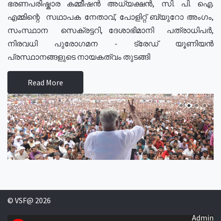
ഭരണപരിഷ്കാര കമ്മീഷൻ അധ്യക്ഷൻ, സി. പി. ഐ.
എമ്മിന്റെ സഥാപക നേതാവ്, പോളിറ്റ് ബ്യുറോ അംഗം,
സംസ്ഥാന സെക്രട്ടറി, ദേശാഭിമാനി പത്രാധിപർ,
നിരവധി പുരോഗമന - ട്രേഡ് യൂണിയൻ
പ്രസ്ഥാനങ്ങളുടെ നായകത്വം തുടങ്ങി
Read More
© VSF@ 2026
Admin