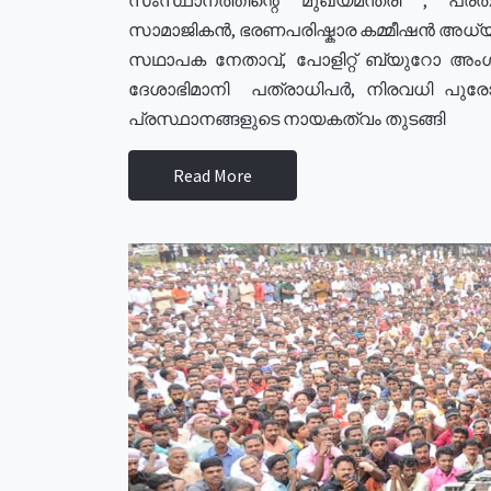
സാമാജികൻ, ഭരണപരിഷ്കാര കമ്മീഷൻ അധ്യക്
സഥാപക നേതാവ്, പോളിറ്റ് ബ്യുറോ അംഗ
ദേശാഭിമാനി പത്രാധിപർ, നിരവധി പു
പ്രസ്ഥാനങ്ങളുടെ നായകത്വം തുടങ്ങി
Read More