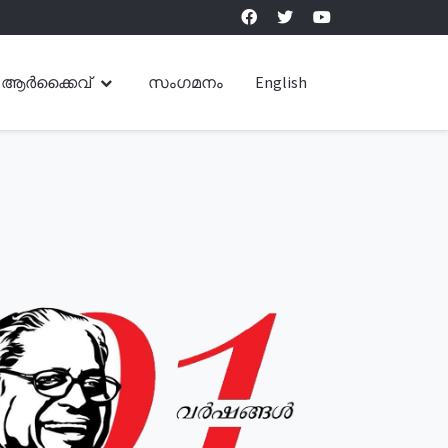
ആർക്കൈവ്
സംഗമനം
English