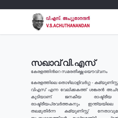
സഖാവ് വി.എസ്
കേരളത്തിൻറെ സമരതീക്ഷ്ണ യൌവ്വനം
കേരളത്തിലെ തൊഴിലാളിവർഗ്ഗ - കമ്യൂണിസ്റ്റ
വിഎസ് എന്ന വേലിക്കകത്ത് ശങ്കരൻ അച്
കൂടിയാണ്. ജനകീയ രാഷ്ട്രീ
രാഷ്ട്രീയപ്രവർത്തകനും ഇന്ത്യയിലെ ജീ
തലമുതിർന്ന കമ്യൂണിസ്റ്റ് നേതാവ
സംസ്ഥാനത്തിന്റെ മുഖ്യമന്ത്രി , പ്