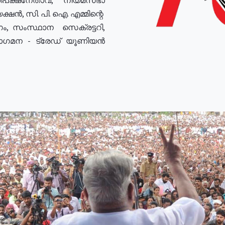
ഷൻ, സി. പി. ഐ. എമ്മിന്റെ
ം, സംസ്ഥാന സെക്രട്ടറി,
രോഗമന - ട്രേഡ് യൂണിയൻ