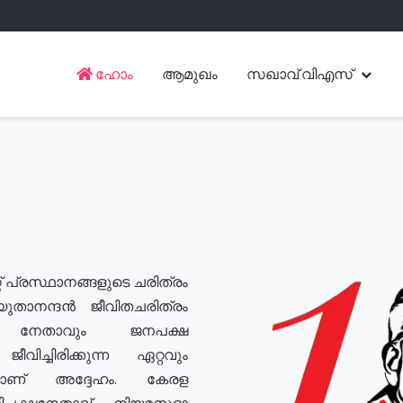
ഹോം
ആമുഖം
സഖാവ് വിഎസ്
് പ്രസ്ഥാനങ്ങളുടെ ചരിത്രം
യുതാനന്ദൻ ജീവിതചരിത്രം
യ നേതാവും ജനപക്ഷ
വിച്ചിരിക്കുന്ന ഏറ്റവും
ുമാണ് അദ്ദേഹം. കേരള
രതിപക്ഷനേതാവ്, നിയമസഭാ