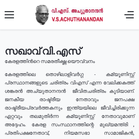
സഖാവ് വി.എസ്
കേരളത്തിൻറെ സമരതീക്ഷ്ണ യൌവ്വനം
കേരളത്തിലെ തൊഴിലാളിവർഗ്ഗ - കമ്യൂണിസ്റ്റ്
പ്രസ്ഥാനങ്ങളുടെ ചരിത്രം വിഎസ് എന്ന വേലിക്കകത്ത്
ശങ്കരൻ അച്യുതാനന്ദൻ ജീവിതചരിത്രം കൂടിയാണ്.
ജനകീയ രാഷ്ട്രീയ നേതാവും ജനപക്ഷ
രാഷ്ട്രീയപ്രവർത്തകനും ഇന്ത്യയിലെ ജീവിച്ചിരിക്കുന്ന
ഏറ്റവും തലമുതിർന്ന കമ്യൂണിസ്റ്റ് നേതാവുമാണ്
അദ്ദേഹം. കേരള സംസ്ഥാനത്തിന്റെ മുഖ്യമന്ത്രി ,
പ്രതിപക്ഷനേതാവ്, നിയമസഭാ സാമാജികൻ,