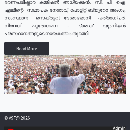
ഭരണപരിഷ്കാര കമ്മീഷൻ അധ്യക്ഷൻ, സി. പി. ഐ.
എമ്മിന്റെ സഥാപക നേതാവ്, പോളിറ്റ് ബ്യുറോ അംഗം,
സംസ്ഥാന സെക്രട്ടറി, ദേശാഭിമാനി പത്രാധിപർ,
നിരവധി പുരോഗമന - ട്രേഡ് യൂണിയൻ
പ്രസ്ഥാനങ്ങളുടെ നായകത്വം തുടങ്ങി
Read More
© VSF@ 2026
Admin