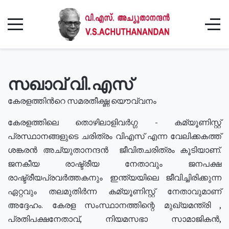
സഖാവ് വി.എസ്
കേരളത്തിൻറെ സമരതീക്ഷ്ണ യൌവ്വനം
കേരളത്തിലെ തൊഴിലാളിവർഗ്ഗ - കമ്യൂണിസ്റ്റ്
പ്രസ്ഥാനങ്ങളുടെ ചരിത്രം വിഎസ് എന്ന വേലിക്കകത്ത്
ശങ്കരൻ അച്യുതാനന്ദൻ ജീവിതചരിത്രം കൂടിയാണ്.
ജനകീയ രാഷ്ട്രീയ നേതാവും ജനപക്ഷ
രാഷ്ട്രീയപ്രവർത്തകനും ഇന്ത്യയിലെ ജീവിച്ചിരിക്കുന്ന
ഏറ്റവും തലമുതിർന്ന കമ്യൂണിസ്റ്റ് നേതാവുമാണ്
അദ്ദേഹം. കേരള സംസ്ഥാനത്തിന്റെ മുഖ്യമന്ത്രി ,
പ്രതിപക്ഷനേതാവ്, നിയമസഭാ സാമാജികൻ,