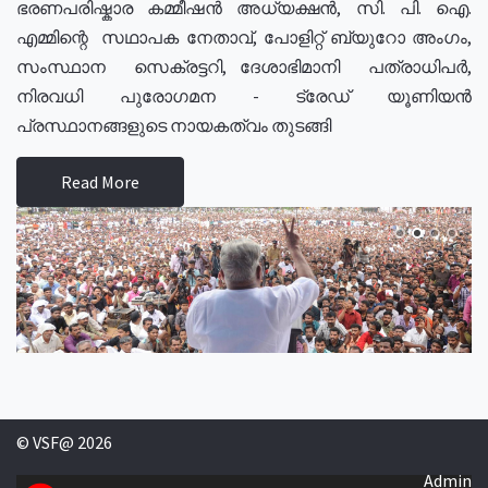
ഭരണപരിഷ്കാര കമ്മീഷൻ അധ്യക്ഷൻ, സി. പി. ഐ.
എമ്മിന്റെ സഥാപക നേതാവ്, പോളിറ്റ് ബ്യുറോ അംഗം,
സംസ്ഥാന സെക്രട്ടറി, ദേശാഭിമാനി പത്രാധിപർ,
നിരവധി പുരോഗമന - ട്രേഡ് യൂണിയൻ
പ്രസ്ഥാനങ്ങളുടെ നായകത്വം തുടങ്ങി
Read More
© VSF@ 2026
Admin