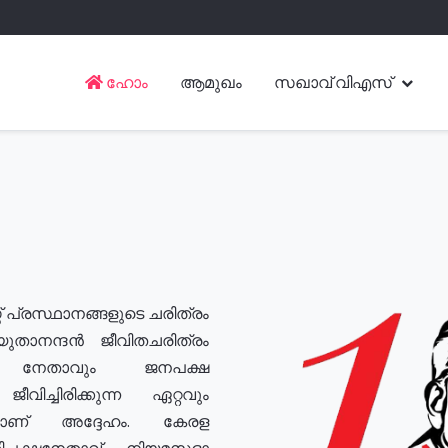
ഹോം
ആമുഖം
സഖാവ് വിഎസ്
് പ്രസ്ഥാനങ്ങളുടെ ചരിത്രം
യുതാനന്ദൻ ജീവിതചരിത്രം
യ നേതാവും ജനപക്ഷ
വിച്ചിരിക്കുന്ന ഏറ്റവും
ുമാണ് അദ്ദേഹം. കേരള
രതിപക്ഷനേതാവ്, നിയമസഭാ