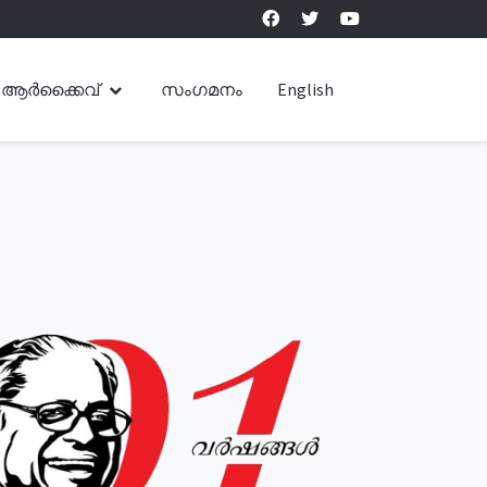
ആർക്കൈവ്
സംഗമനം
English