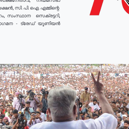
ഷൻ, സി. പി. ഐ. എമ്മിന്റെ
ം, സംസ്ഥാന സെക്രട്ടറി,
രോഗമന - ട്രേഡ് യൂണിയൻ