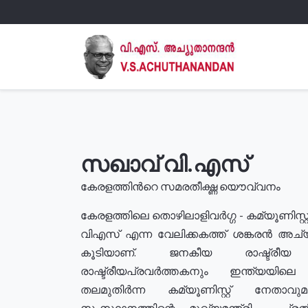
സഖാവ് വി.എസ്
കേരളത്തിൻറെ സമരതീക്ഷ്ണ യൌവ്വനം
കേരളത്തിലെ തൊഴിലാളിവർഗ്ഗ - കമ്യൂണിസ്റ്റ
വിഎസ് എന്ന വേലിക്കകത്ത് ശങ്കരൻ അച്
കൂടിയാണ്. ജനകീയ രാഷ്ട്രീ
രാഷ്ട്രീയപ്രവർത്തകനും ഇന്ത്യയിലെ ജീ
തലമുതിർന്ന കമ്യൂണിസ്റ്റ് നേതാവ
സംസ്ഥാനത്തിന്റെ മുഖ്യമന്ത്രി , പ്