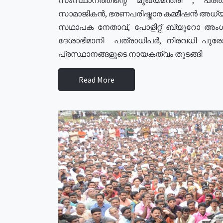
സാമാജികൻ, ഭരണപരിഷ്കാര കമ്മീഷൻ അധ്യക്
സഥാപക നേതാവ്, പോളിറ്റ് ബ്യുറോ അംഗ
ദേശാഭിമാനി പത്രാധിപർ, നിരവധി പു
പ്രസ്ഥാനങ്ങളുടെ നായകത്വം തുടങ്ങി
Read More