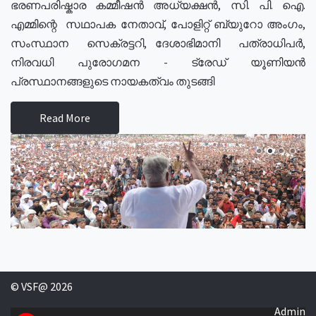
ഭരണപരിഷ്കാര കമ്മീഷൻ അധ്യക്ഷൻ, സി. പി. ഐ.
എമ്മിന്റെ സഥാപക നേതാവ്, പോളിറ്റ് ബ്യുറോ അംഗം,
സംസ്ഥാന സെക്രട്ടറി, ദേശാഭിമാനി പത്രാധിപർ,
നിരവധി പുരോഗമന - ട്രേഡ് യൂണിയൻ
പ്രസ്ഥാനങ്ങളുടെ നായകത്വം തുടങ്ങി
Read More
© VSF@ 2026
Admin