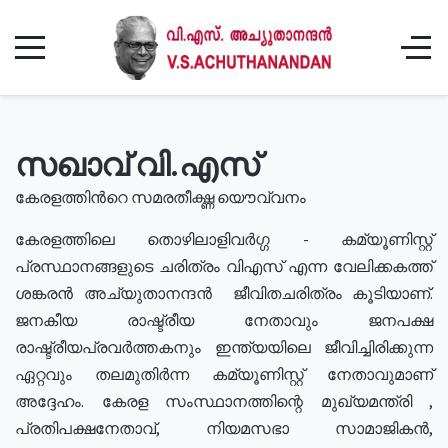
സഖാവ് വി.എസ്
കേരളത്തിൻറെ സമരതീക്ഷ്ണ യൌവ്വനം
കേരളത്തിലെ തൊഴിലാളിവർഗ്ഗ - കമ്യൂണിസ്റ്റ്
പ്രസ്ഥാനങ്ങളുടെ ചരിത്രം വിഎസ് എന്ന വേലിക്കകത്ത്
ശങ്കരൻ അച്യുതാനന്ദൻ ജീവിതചരിത്രം കൂടിയാണ്.
ജനകീയ രാഷ്ട്രീയ നേതാവും ജനപക്ഷ
രാഷ്ട്രീയപ്രവർത്തകനും ഇന്ത്യയിലെ ജീവിച്ചിരിക്കുന്ന
ഏറ്റവും തലമുതിർന്ന കമ്യൂണിസ്റ്റ് നേതാവുമാണ്
അദ്ദേഹം. കേരള സംസ്ഥാനത്തിന്റെ മുഖ്യമന്ത്രി ,
പ്രതിപക്ഷനേതാവ്, നിയമസഭാ സാമാജികൻ,